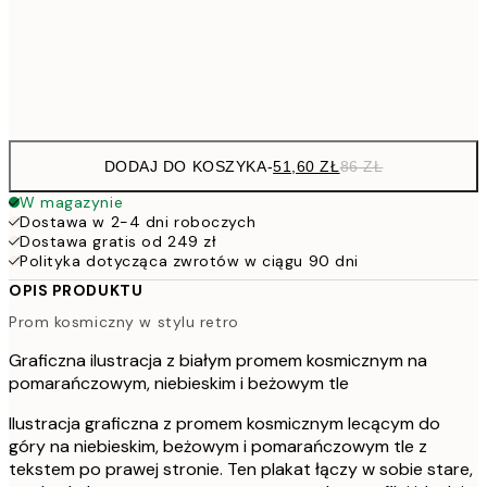
15
Frame
options
DODAJ DO KOSZYKA
-
51,60 ZŁ
86 ZŁ
W magazynie
Dostawa w 2-4 dni roboczych
Dostawa gratis od 249 zł
Polityka dotycząca zwrotów w ciągu 90 dni
OPIS PRODUKTU
Prom kosmiczny w stylu retro
Graficzna ilustracja z białym promem kosmicznym na
pomarańczowym, niebieskim i beżowym tle
Ilustracja graficzna z promem kosmicznym lecącym do
góry na niebieskim, beżowym i pomarańczowym tle z
tekstem po prawej stronie. Ten plakat łączy w sobie stare,