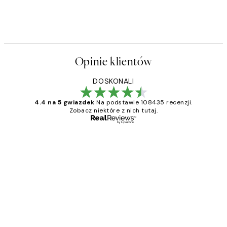
Opinie klientów
DOSKONALI
4.4 na 5 gwiazdek
Na podstawie 108435 recenzji.
Zobacz niektóre z nich tutaj.
Zweryfikowany kupujący
Opinie
klientów
Excellent quality at a nice price
20 kwi
Magdalena B