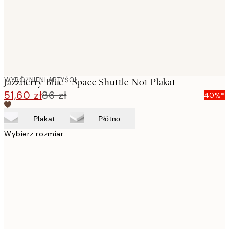
WYRÓŻNIENI ARTYŚCI
Jazzberry Blue - Space Shuttle No1 Plakat
51,60 zł
86 zł
40%*
Plakat
Płótno
Wybierz rozmiar