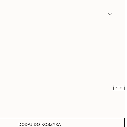
26,98 zł
53,95 zł
43 zł
86 zł
DODAJ DO KOSZYKA