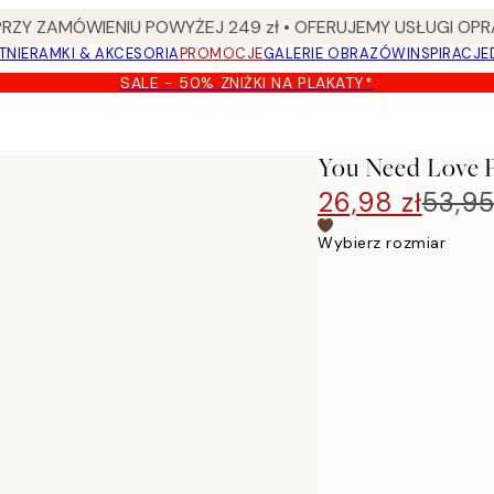
Y ZAMÓWIENIU POWYŻEJ 249 zł • OFERUJEMY USŁUGI OPR
TNIE
RAMKI & AKCESORIA
PROMOCJE
GALERIE OBRAZÓW
INSPIRACJE
SALE - 50% ZNIŻKI NA PLAKATY*
You Need Love P
26,98 zł
53,95
Wybierz rozmiar