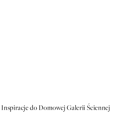
50%*
Kiss On The Neck Plakat
Od 43 zł
86 zł
Inspiracje do Domowej Galerii Ściennej