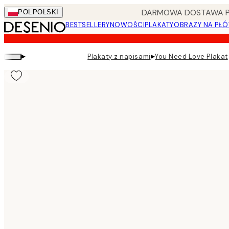
Skip
DARMOWA DOSTAWA PRZ
POL
POLSKI
to
BESTSELLERY
NOWOŚCI
PLAKATY
OBRAZY NA PŁÓ
main
content.
▸
▸
Plakaty z napisami
You Need Love Plakat