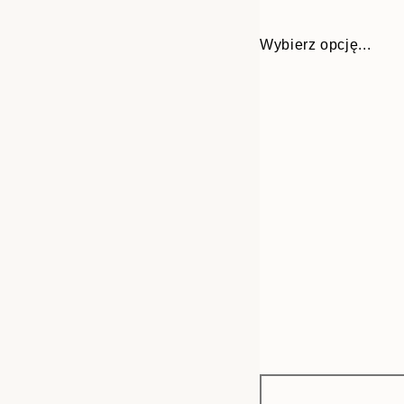
Wybierz opcję...
Frame
21x30 cm
options
30x40 cm