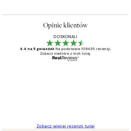
Opinie klientów
DOSKONALI
4.4 na 5 gwiazdek
Na podstawie 108435 recenzji.
Zobacz niektóre z nich tutaj.
Zweryfikowany kupujący
Opinie
klientów
Excellent quality at a nice price
20 kwi
Magdalena B
Zobacz więcej recenzji tutaj