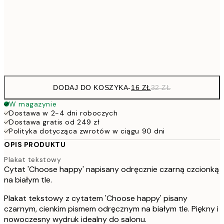
4
30x40 cm
Frame
options
DODAJ DO KOSZYKA
-
16 ZŁ
32 ZŁ
W magazynie
Dostawa w 2-4 dni roboczych
Dostawa gratis od 249 zł
Polityka dotycząca zwrotów w ciągu 90 dni
OPIS PRODUKTU
Plakat tekstowy
Cytat 'Choose happy' napisany odręcznie czarną czcionką
na białym tle.
Plakat tekstowy z cytatem 'Choose happy' pisany
czarnym, cienkim pismem odręcznym na białym tle. Piękny i
nowoczesny wydruk idealny do salonu.