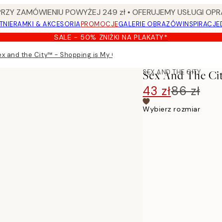
Y ZAMÓWIENIU POWYŻEJ 249 zł • OFERUJEMY USŁUGI OPR
TNIE
RAMKI & AKCESORIA
PROMOCJE
GALERIE OBRAZÓW
INSPIRACJE
SALE - 50% ZNIŻKI NA PLAKATY*
ex and the City™ - Shopping is My Cardio Plakat
SEX AND THE CITY
Sex And The Cit
43 zł
86 zł
Wybierz rozmiar