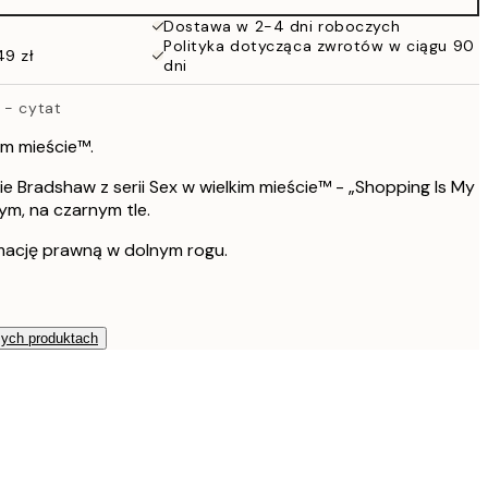
Dostawa w 2-4 dni roboczych
Polityka dotycząca zwrotów w ciągu 90
49 zł
dni
 - cytat
im mieście™.
ie Bradshaw z serii Sex w wielkim mieście™ - „Shopping Is My
ym, na czarnym tle.
mację prawną w dolnym rogu.
zych produktach