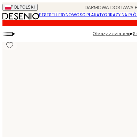
Skip
DARMOWA DOSTAWA PRZ
POL
POLSKI
to
BESTSELLERY
NOWOŚCI
PLAKATY
OBRAZY NA PŁÓ
main
content.
▸
▸
Obrazy z cytatami
S