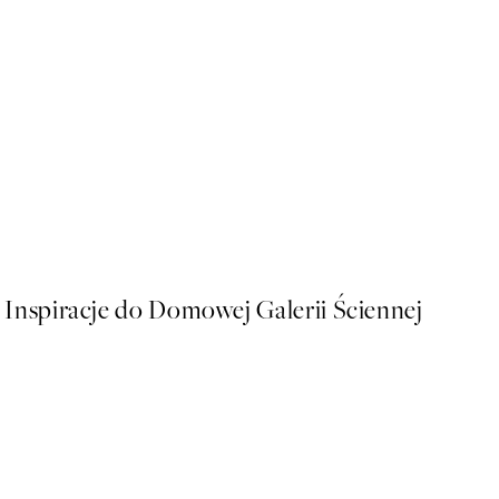
50%*
Exposition D'art Graphique
Od 43 zł
86 zł
Inspiracje do Domowej Galerii Ściennej