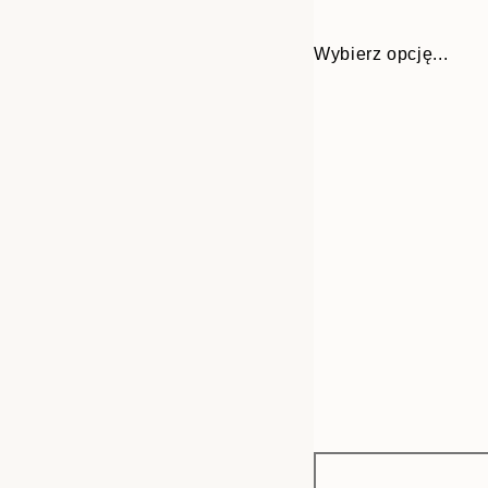
Wybierz opcję...
Frame
30x40 cm
options
50x70 cm