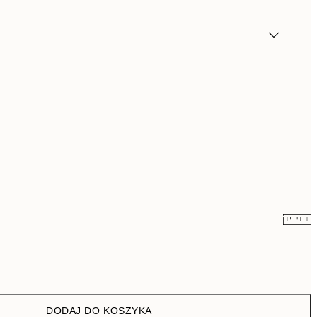
43 zł
86 zł
76 zł
152 zł
DODAJ DO KOSZYKA