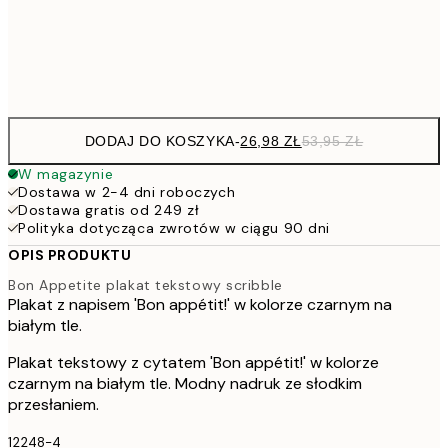
Frame
options
DODAJ DO KOSZYKA
-
26,98 ZŁ
53,95 ZŁ
W magazynie
Dostawa w 2-4 dni roboczych
Dostawa gratis od 249 zł
Polityka dotycząca zwrotów w ciągu 90 dni
OPIS PRODUKTU
Bon Appetite plakat tekstowy scribble
Plakat z napisem 'Bon appétit!' w kolorze czarnym na
białym tle.
Plakat tekstowy z cytatem 'Bon appétit!' w kolorze
czarnym na białym tle. Modny nadruk ze słodkim
przesłaniem.
12248-4