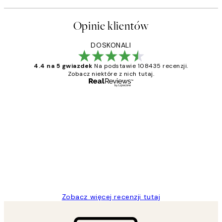
Opinie klientów
DOSKONALI
4.4 na 5 gwiazdek
Na podstawie 108435 recenzji.
Zobacz niektóre z nich tutaj.
Zweryfikowany kupujący
Opinie
klientów
Excellent quality at a nice price
20 kwi
Magdalena B
Zobacz więcej recenzji tutaj