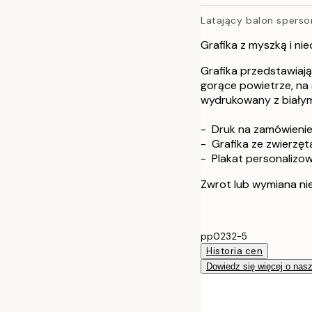
50x70 cm
Latający balon spers
Grafika z myszką i n
Grafika przedstawiaj
gorące powietrze, na 
wydrukowany z biały
- Druk na zamówieni
- Grafika ze zwierzęt
- Plakat personalizo
Zwrot lub wymiana ni
pp0232-5
Historia cen
Dowiedz się więcej o nas