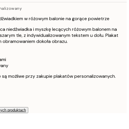
169 zł
onalizowany
iedźwiadkiem w różowym balonie na gorące powietrze
ąca niedźwiadka i myszkę lecących różowym balonem na
szarym tle, z indywidualizowanym tekstem u dołu. Plakat
m obramowaniem dokoła obrazu.
e
ami
wany
e są możliwe przy zakupie plakatów personalizowanych.
zych produktach