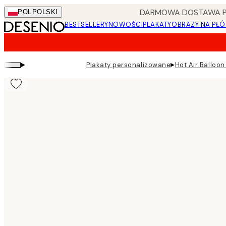
Skip
DARMOWA DOSTAWA PRZ
POL
POLSKI
to
BESTSELLERY
NOWOŚCI
PLAKATY
OBRAZY NA PŁÓ
main
content.
▸
▸
Plakaty personalizowane
Hot Air Balloon