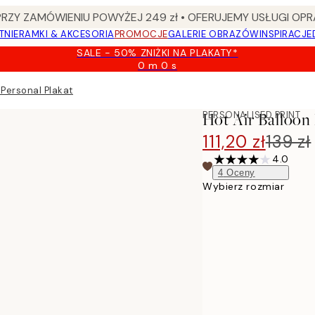
Y ZAMÓWIENIU POWYŻEJ 249 zł • OFERUJEMY USŁUGI OPR
TNIE
RAMKI & AKCESORIA
PROMOCJE
GALERIE OBRAZÓW
INSPIRACJE
SALE - 50% ZNIŻKI NA PLAKATY*
0 m
0 s
Ważny
do:
 Personal Plakat
2026-
08-
PERSONALISED PRINT
Hot Air Balloon 
09
111,20 zł
139 zł
4.0
4
Oceny
Wybierz rozmiar