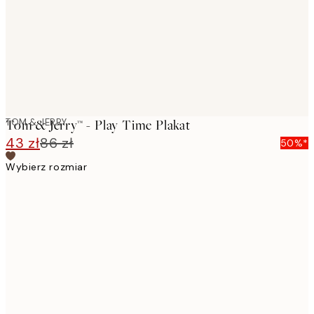
images
TOM & JERRY
Tom & Jerry™ - Play Time Plakat
43 zł
86 zł
50%*
Wybierz rozmiar