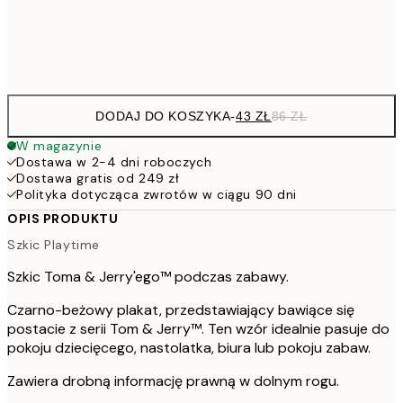
Frame
options
DODAJ DO KOSZYKA
-
43 ZŁ
86 ZŁ
W magazynie
Dostawa w 2-4 dni roboczych
Dostawa gratis od 249 zł
Polityka dotycząca zwrotów w ciągu 90 dni
OPIS PRODUKTU
Szkic Playtime
Szkic Toma & Jerry'ego™ podczas zabawy.
Czarno-beżowy plakat, przedstawiający bawiące się
postacie z serii Tom & Jerry™. Ten wzór idealnie pasuje do
pokoju dziecięcego, nastolatka, biura lub pokoju zabaw.
Zawiera drobną informację prawną w dolnym rogu.