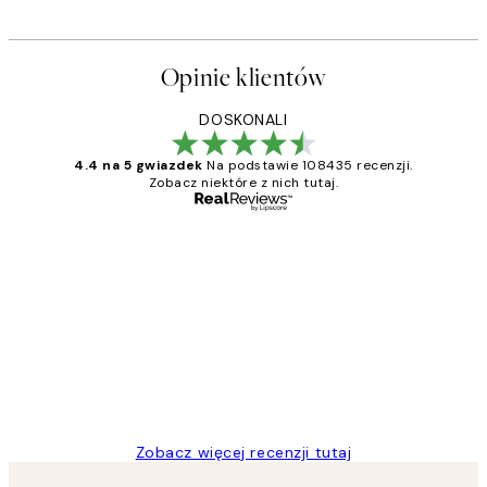
Opinie klientów
DOSKONALI
4.4 na 5 gwiazdek
Na podstawie 108435 recenzji.
Zobacz niektóre z nich tutaj.
Zweryfikowany kupujący
Opinie
klientów
Excellent quality at a nice price
20 kwi
Magdalena B
Zobacz więcej recenzji tutaj