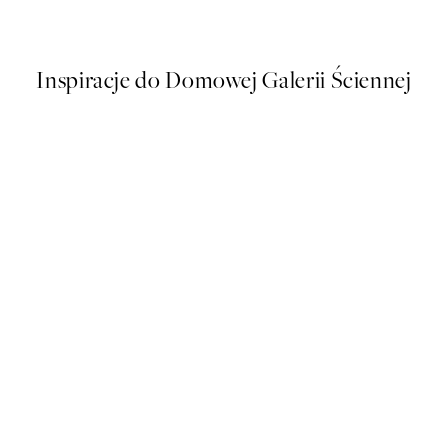
Od 38,67 zł
64,45 zł
Inspiracje do Domowej Galerii Ściennej