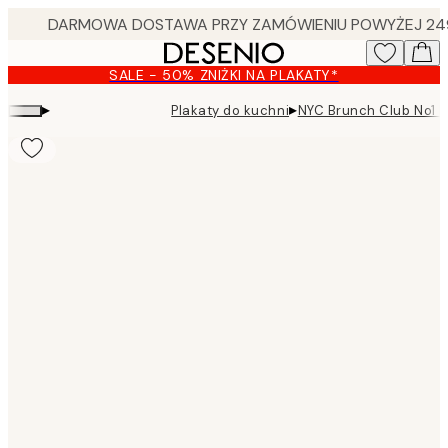
Skip
to
main
SALE - 50% ZNIŻKI NA PLAKATY*
content.
▸
▸
Plakaty do kuchni
NYC Brunch Club No1 P
Product
images