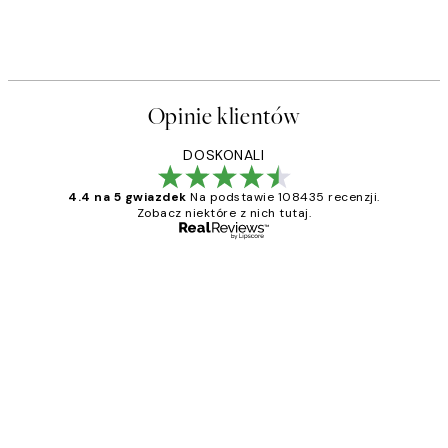
Opinie klientów
DOSKONALI
4.4 na 5 gwiazdek
Na podstawie 108435 recenzji.
Zobacz niektóre z nich tutaj.
Zweryfikowany kupujący
Opinie
klientów
Excellent quality at a nice price
20 kwi
Magdalena B