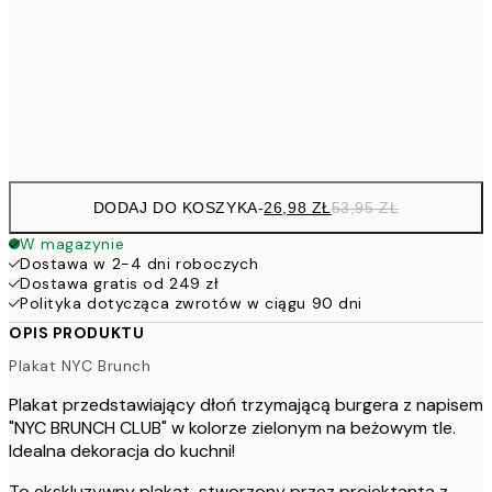
7
50x70 cm
15
Frame
options
DODAJ DO KOSZYKA
-
26,98 ZŁ
53,95 ZŁ
W magazynie
Dostawa w 2-4 dni roboczych
Dostawa gratis od 249 zł
Polityka dotycząca zwrotów w ciągu 90 dni
OPIS PRODUKTU
Plakat NYC Brunch
Plakat przedstawiający dłoń trzymającą burgera z napisem
"NYC BRUNCH CLUB" w kolorze zielonym na beżowym tle.
Idealna dekoracja do kuchni!
To ekskluzywny plakat, stworzony przez projektanta z