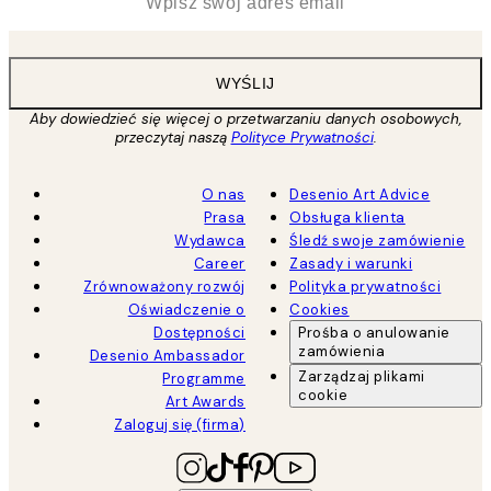
WYŚLIJ
Aby dowiedzieć się więcej o przetwarzaniu danych osobowych,
przeczytaj naszą
Polityce Prywatności
.
O nas
Desenio Art Advice
Prasa
Obsługa klienta
Wydawca
Śledź swoje zamówienie
Career
Zasady i warunki
Zrównoważony rozwój
Polityka prywatności
Oświadczenie o
Cookies
Dostępności
Prośba o anulowanie
zamówienia
Desenio Ambassador
Zarządzaj plikami
Programme
cookie
Art Awards
Zaloguj się (firma)