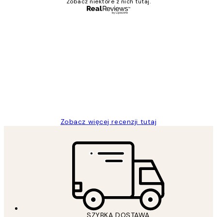
Zobacz niektóre z nich tutaj.
Zweryfikowany kupujący
Opinie
klientów
Excellent quality at a nice price
20 kwi
Magdalena B
Zobacz więcej recenzji tutaj
SZYBKA DOSTAWA