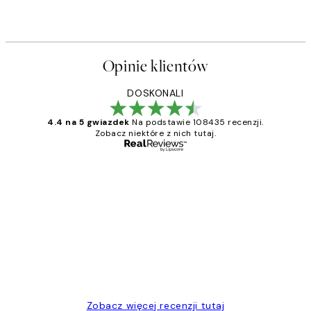
Opinie klientów
DOSKONALI
4.4 na 5 gwiazdek
Na podstawie 108435 recenzji.
Zobacz niektóre z nich tutaj.
Zweryfikowany kupujący
Opinie
klientów
Excellent quality at a nice price
20 kwi
Magdalena B
Zobacz więcej recenzji tutaj