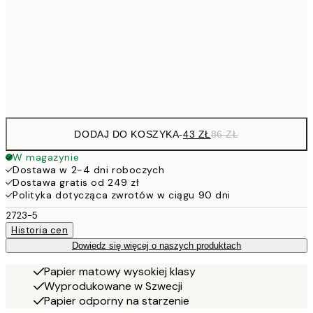
15
10
70x100 cm
20
Frame
options
DODAJ DO KOSZYKA
-
43 ZŁ
86 ZŁ
W magazynie
Dostawa w 2-4 dni roboczych
Dostawa gratis od 249 zł
Polityka dotycząca zwrotów w ciągu 90 dni
2723-5
Historia cen
Dowiedz się więcej o naszych produktach
Papier matowy wysokiej klasy
Wyprodukowane w Szwecji
Papier odporny na starzenie