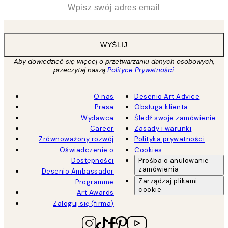
*
Email
WYŚLIJ
Aby dowiedzieć się więcej o przetwarzaniu danych osobowych,
przeczytaj naszą
Polityce Prywatności
.
O nas
Desenio Art Advice
Prasa
Obsługa klienta
Wydawca
Śledź swoje zamówienie
Career
Zasady i warunki
Zrównoważony rozwój
Polityka prywatności
Oświadczenie o
Cookies
Dostępności
Prośba o anulowanie
zamówienia
Desenio Ambassador
Zarządzaj plikami
Programme
cookie
Art Awards
Zaloguj się (firma)