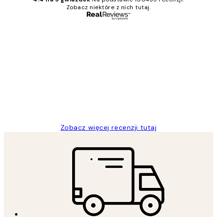
Zobacz niektóre z nich tutaj.
Zweryfikowany kupujący
Opinie
klientów
Excellent quality at a nice price
20 kwi
Magdalena B
Zobacz więcej recenzji tutaj