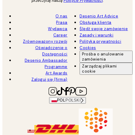
przeczytaj naszą
Polityce Prywatności
.
O nas
Desenio Art Advice
Prasa
Obsługa klienta
Wydawca
Śledź swoje zamówienie
Career
Zasady i warunki
Zrównoważony rozwój
Polityka prywatności
Oświadczenie o
Cookies
Dostępności
Prośba o anulowanie
zamówienia
Desenio Ambassador
Zarządzaj plikami
Programme
cookie
Art Awards
Zaloguj się (firma)
POL
POLSKI