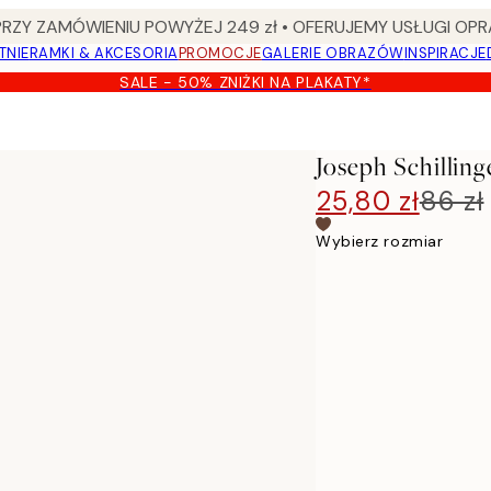
Y ZAMÓWIENIU POWYŻEJ 249 zł • OFERUJEMY USŁUGI OPR
TNIE
RAMKI & AKCESORIA
PROMOCJE
GALERIE OBRAZÓW
INSPIRACJE
SALE - 50% ZNIŻKI NA PLAKATY*
Joseph Schilling
25,80 zł
86 zł
Wybierz rozmiar