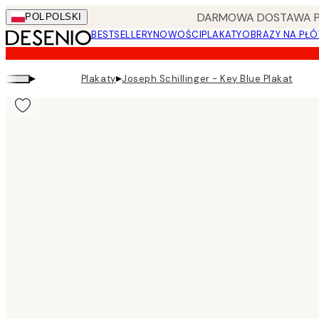
Skip
DARMOWA DOSTAWA PRZ
POL
POLSKI
to
BESTSELLERY
NOWOŚCI
PLAKATY
OBRAZY NA PŁÓ
main
content.
▸
▸
Plakaty
Joseph Schillinger - Key Blue Plakat