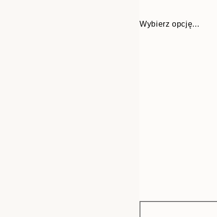
Wybierz opcję...
Frame
30x40 cm
options