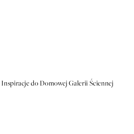
-70%
Outlet
Holiday Folk Art Plakat
Od 9,60 zł
32 zł
Inspiracje do Domowej Galerii Ściennej