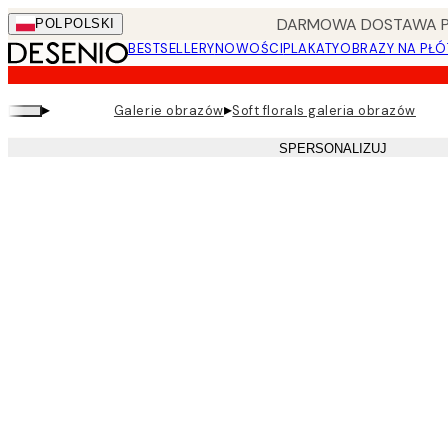
Skip
DARMOWA DOSTAWA PRZ
POL
POLSKI
to
BESTSELLERY
NOWOŚCI
PLAKATY
OBRAZY NA PŁÓ
main
content.
▸
▸
Galerie obrazów
Soft florals galeria obrazów
SPERSONALIZUJ