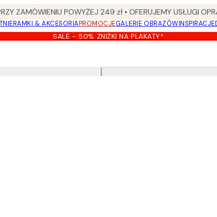
Y ZAMÓWIENIU POWYŻEJ 249 zł • OFERUJEMY USŁUGI OPR
TNIE
RAMKI & AKCESORIA
PROMOCJE
GALERIE OBRAZÓW
INSPIRACJE
SALE - 50% ZNIŻKI NA PLAKATY*