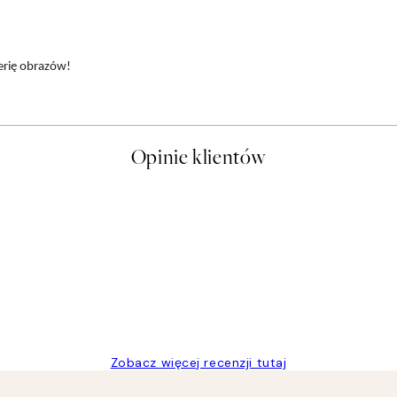
lerię obrazów!
Opinie klientów
t a nice price
Zobacz więcej recenzji tutaj