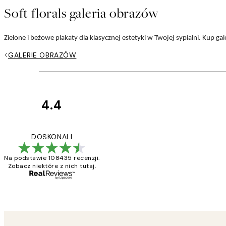
Soft florals galeria obrazów
Zielone i beżowe plakaty dla klasycznej estetyki w Twojej sypialni. Kup ga
GALERIE OBRAZÓW
4.4
Opinie
klientów
Excellent quality a
DOSKONALI
Na podstawie 108435 recenzji.
Zobacz niektóre z nich tutaj.
20 kwi
Magdalena B