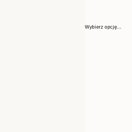
Wybierz opcję...
Frame
21x30 cm
options
30x40 cm