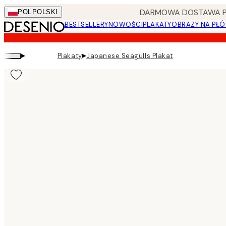
Skip
DARMOWA DOSTAWA PRZ
POL
POLSKI
to
BESTSELLERY
NOWOŚCI
PLAKATY
OBRAZY NA PŁÓ
main
content.
▸
▸
Plakaty
Japanese Seagulls Plakat