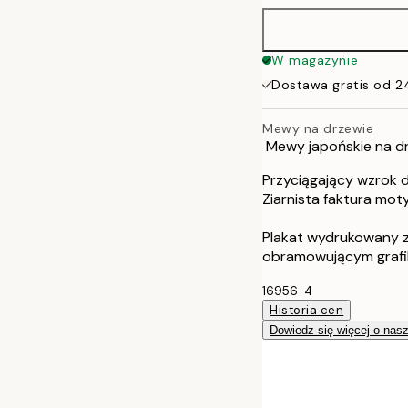
40x50 cm
W magazynie
Dostawa gratis od 2
50x70 cm
Mewy na drzewie
Mewy japońskie na d
Przyciągający wzrok d
Ziarnista faktura mot
Plakat wydrukowany z
obramowującym grafi
16956-4
Historia cen
Dowiedz się więcej o nas