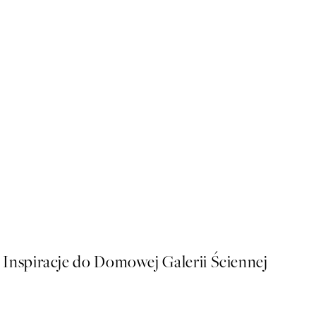
50%*
Sunny Lemons Plakat
Od 26,98 zł
53,95 zł
Inspiracje do Domowej Galerii Ściennej