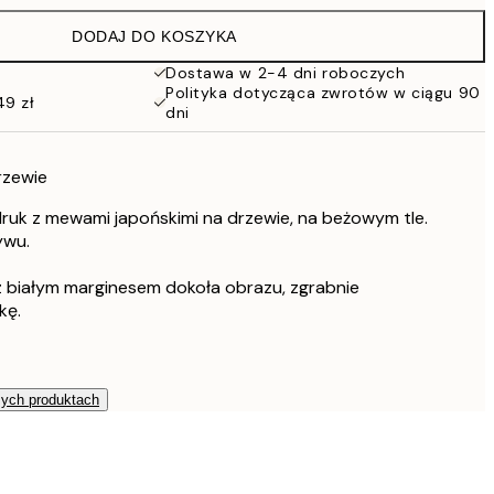
86 zł
DODAJ DO KOSZYKA
54 zł
108 zł
Dostawa w 2-4 dni roboczych
Polityka dotycząca zwrotów w ciągu 90
76 zł
49 zł
dni
152 zł
rzewie
ruk z mewami japońskimi na drzewie, na beżowym tle.
ywu.
 białym marginesem dokoła obrazu, zgrabnie
kę.
zych produktach