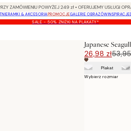
Y ZAMÓWIENIU POWYŻEJ 249 zł • OFERUJEMY USŁUGI OPR
TNIE
RAMKI & AKCESORIA
PROMOCJE
GALERIE OBRAZÓW
INSPIRACJE
SALE - 50% ZNIŻKI NA PLAKATY*
Japanese Seagull
26,98 zł
53,95
Plakat
Wybierz rozmiar