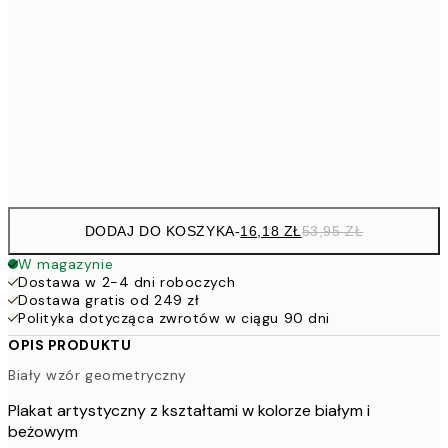
25,8
30x40 cm
45,6
50x70 cm
15
Frame
options
DODAJ DO KOSZYKA
-
16,18 ZŁ
53,95 ZŁ
W magazynie
Dostawa w 2-4 dni roboczych
Dostawa gratis od 249 zł
Polityka dotycząca zwrotów w ciągu 90 dni
OPIS PRODUKTU
Biały wzór geometryczny
Plakat artystyczny z kształtami w kolorze białym i
beżowym