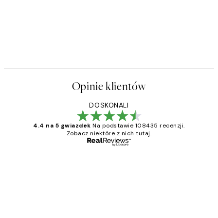
Opinie klientów
DOSKONALI
4.4 na 5 gwiazdek
Na podstawie 108435 recenzji.
Zobacz niektóre z nich tutaj.
Zweryfikowany kupujący
Opinie
klientów
Excellent quality at a nice price