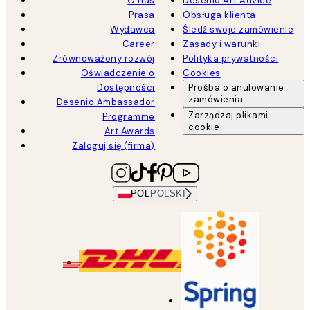
O nas
Desenio Art Advice
Prasa
Obsługa klienta
Wydawca
Śledź swoje zamówienie
Career
Zasady i warunki
Zrównoważony rozwój
Polityka prywatności
Oświadczenie o
Cookies
Dostępności
Prośba o anulowanie
zamówienia
Desenio Ambassador
Zarządzaj plikami
Programme
cookie
Art Awards
Zaloguj się (firma)
POL
POLSKI