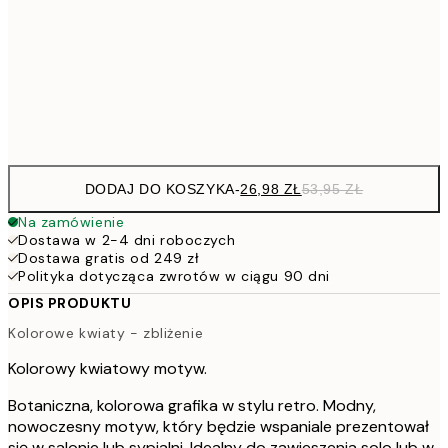
7
50x70 cm
15
Frame
options
DODAJ DO KOSZYKA
-
26,98 ZŁ
53,95 ZŁ
Na zamówienie
Dostawa w 2-4 dni roboczych
Dostawa gratis od 249 zł
Polityka dotycząca zwrotów w ciągu 90 dni
OPIS PRODUKTU
Kolorowe kwiaty - zbliżenie
Kolorowy kwiatowy motyw.
Botaniczna, kolorowa grafika w stylu retro. Modny,
nowoczesny motyw, który będzie wspaniale prezentował
się w salonie lub sypialni. Idealny do zawieszenia solo lub w