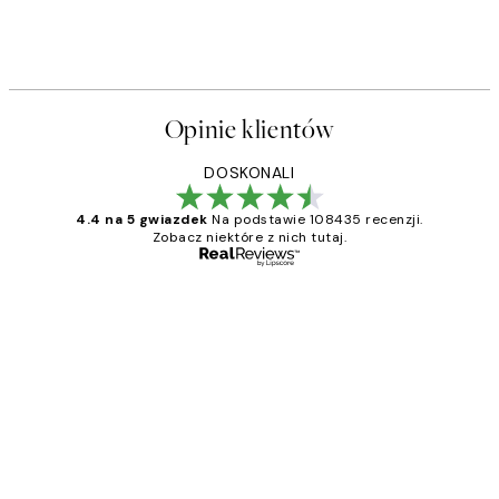
Opinie klientów
DOSKONALI
4.4 na 5 gwiazdek
Na podstawie 108435 recenzji.
Zobacz niektóre z nich tutaj.
Zweryfikowany kupujący
Opinie
klientów
Excellent quality at a nice price
20 kwi
Magdalena B