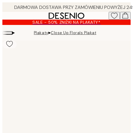
Skip
to
main
SALE - 50% ZNIŻKI NA PLAKATY*
content.
▸
▸
Plakaty
Close Up Florals Plakat
Product
images