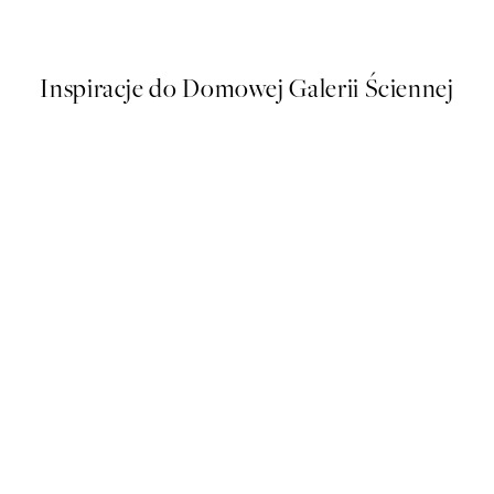
Od 26,98 zł
53,95 zł
Inspiracje do Domowej Galerii Ściennej