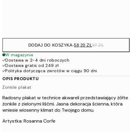
15
Frame
options
DODAJ DO KOSZYKA
-
58,20 ZŁ
97 ZŁ
W magazynie
Dostawa w 2-4 dni roboczych
Dostawa gratis od 249 zł
Polityka dotycząca zwrotów w ciągu 90 dni
OPIS PRODUKTU
Żonkile plakat
Radosny plakat w technice akwareli przedstawiający żółte
żonkile z zielonymi liśćmi. Jasna dekoracja ścienna, która
wniesie wiosenny klimat do Twojego domu.
Artystka: Rosanna Corfe