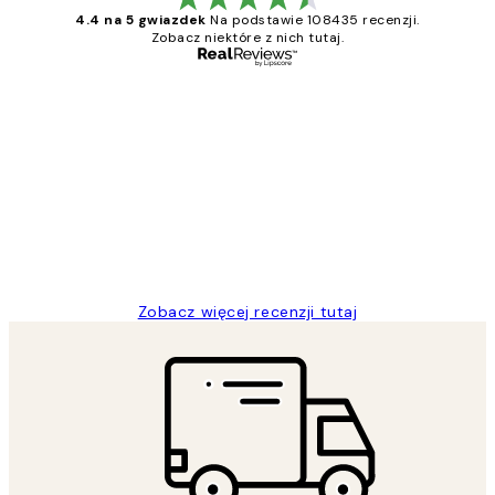
4.4 na 5 gwiazdek
Na podstawie 108435 recenzji.
Zobacz niektóre z nich tutaj.
Zweryfikowany kupujący
Opinie
klientów
Excellent quality at a nice price
20 kwi
Magdalena B
Zobacz więcej recenzji tutaj