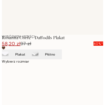
WYRÓŻNIENI ARTYŚCI
Rosanna Corfe - Daffodils Plakat
58,20 zł
97 zł
40%*
Plakat
Płótno
Wybierz rozmiar