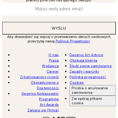
plakaty podczas następnego zakupu.
*
Email
WYŚLIJ
Aby dowiedzieć się więcej o przetwarzaniu danych osobowych,
przeczytaj naszą
Polityce Prywatności
.
O nas
Desenio Art Advice
Prasa
Obsługa klienta
Wydawca
Śledź swoje zamówienie
Career
Zasady i warunki
Zrównoważony rozwój
Polityka prywatności
Oświadczenie o
Cookies
Dostępności
Prośba o anulowanie
zamówienia
Desenio Ambassador
Zarządzaj plikami
Programme
cookie
Art Awards
Zaloguj się (firma)