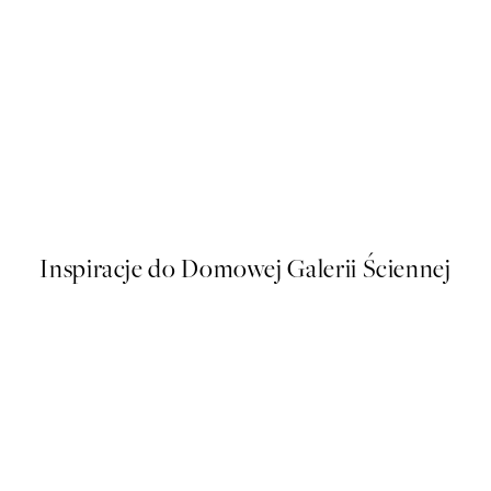
50%*
No1 Plakat
Sunlit Olives Plakat
Od 26,98 zł
53,95 zł
Inspiracje do Domowej Galerii Ściennej