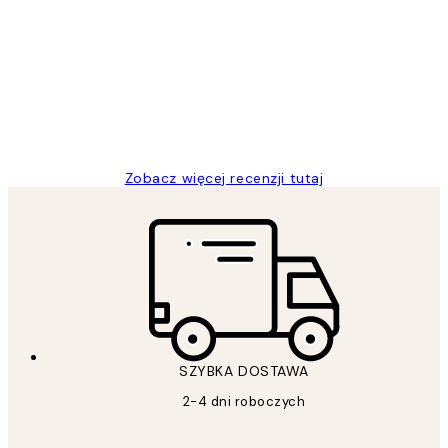
klientów
Excellent quality at a nice price
20 kwi
Magdalena B
Zobacz więcej recenzji tutaj
SZYBKA DOSTAWA
2-4 dni roboczych