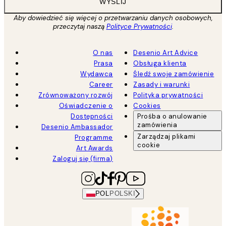
WYŚLIJ
Aby dowiedzieć się więcej o przetwarzaniu danych osobowych,
przeczytaj naszą
Polityce Prywatności
.
O nas
Desenio Art Advice
Prasa
Obsługa klienta
Wydawca
Śledź swoje zamówienie
Career
Zasady i warunki
Zrównoważony rozwój
Polityka prywatności
Oświadczenie o
Cookies
Dostępności
Prośba o anulowanie
zamówienia
Desenio Ambassador
Zarządzaj plikami
Programme
cookie
Art Awards
Zaloguj się (firma)
POL
POLSKI