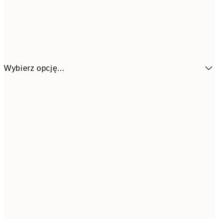
Wybierz opcję...
26,9
21x30 cm