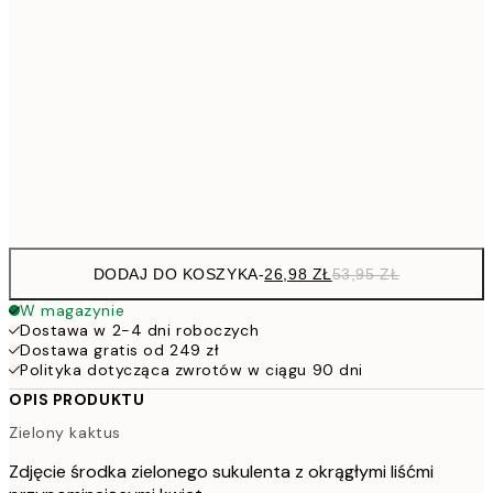
53,
4
30x40 cm
7
50x70 cm
15
Frame
options
DODAJ DO KOSZYKA
-
26,98 ZŁ
53,95 ZŁ
W magazynie
Dostawa w 2-4 dni roboczych
Dostawa gratis od 249 zł
Polityka dotycząca zwrotów w ciągu 90 dni
OPIS PRODUKTU
Zielony kaktus
Zdjęcie środka zielonego sukulenta z okrągłymi liśćmi