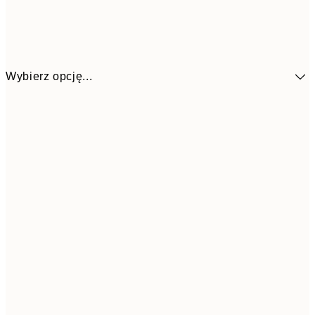
Wybierz opcję...
25,8
30x40 cm