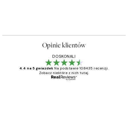
Opinie klientów
DOSKONALI
4.4 na 5 gwiazdek
Na podstawie 108435 recenzji.
Zobacz niektóre z nich tutaj.
Zweryfikowany kupujący
Opinie
klientów
Excellent quality at a nice price
20 kwi