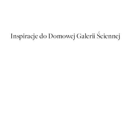
Plakatów
Polka Dotted Dream Plakat
Od 48,50 zł
97 zł
Inspiracje do Domowej Galerii Ściennej