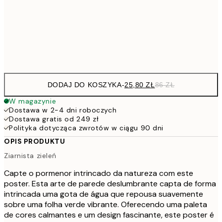
45,6
50x70 cm
15
Frame
options
DODAJ DO KOSZYKA
-
25,80 ZŁ
86 ZŁ
W magazynie
Dostawa w 2-4 dni roboczych
Dostawa gratis od 249 zł
Polityka dotycząca zwrotów w ciągu 90 dni
OPIS PRODUKTU
Ziarnista zieleń
Capte o pormenor intrincado da natureza com este
poster. Esta arte de parede deslumbrante capta de forma
intrincada uma gota de água que repousa suavemente
sobre uma folha verde vibrante. Oferecendo uma paleta
de cores calmantes e um design fascinante, este poster é