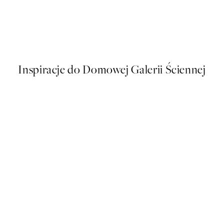
50%*
Golden Ornament Plakat
Od 9,50 zł
19 zł
Inspiracje do Domowej Galerii Ściennej