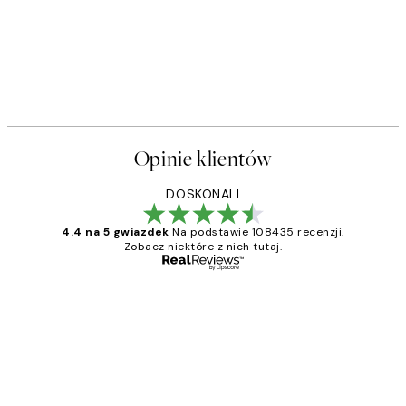
Opinie klientów
DOSKONALI
4.4 na 5 gwiazdek
Na podstawie 108435 recenzji.
Zobacz niektóre z nich tutaj.
Zweryfikowany kupujący
Opinie
klientów
Excellent quality at a nice price