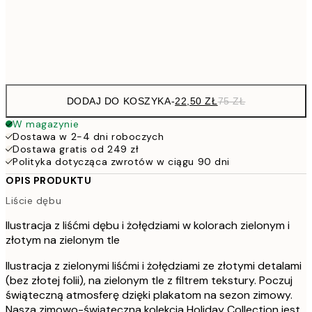
1
Frame
options
DODAJ DO KOSZYKA
-
22,50 ZŁ
75 ZŁ
W magazynie
Dostawa w 2-4 dni roboczych
Dostawa gratis od 249 zł
Polityka dotycząca zwrotów w ciągu 90 dni
OPIS PRODUKTU
Liście dębu
Ilustracja z liśćmi dębu i żołędziami w kolorach zielonym i
złotym na zielonym tle
Ilustracja z zielonymi liśćmi i żołędziami ze złotymi detalami
(bez złotej folii), na zielonym tle z filtrem tekstury. Poczuj
świąteczną atmosferę dzięki plakatom na sezon zimowy.
Nasza zimowo-świąteczna kolekcja Holiday Collection jest