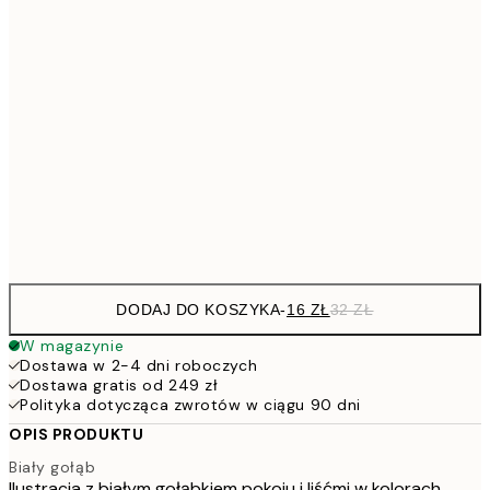
32,2
21x30 cm
64,
48,5
30x40 cm
7
50x70 cm
15
Frame
options
DODAJ DO KOSZYKA
-
16 ZŁ
32 ZŁ
W magazynie
Dostawa w 2-4 dni roboczych
Dostawa gratis od 249 zł
Polityka dotycząca zwrotów w ciągu 90 dni
OPIS PRODUKTU
Biały gołąb
Ilustracja z białym gołąbkiem pokoju i liśćmi w kolorach