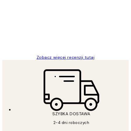
Zweryfikowany kupujący
Opinie
klientów
Excellent quality at a nice price
20 kwi
Magdalena B
Zobacz więcej recenzji tutaj
SZYBKA DOSTAWA
2-4 dni roboczych