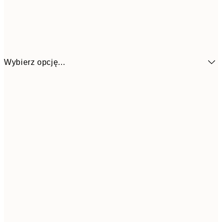
Wybierz opcję...
1
13x18 cm