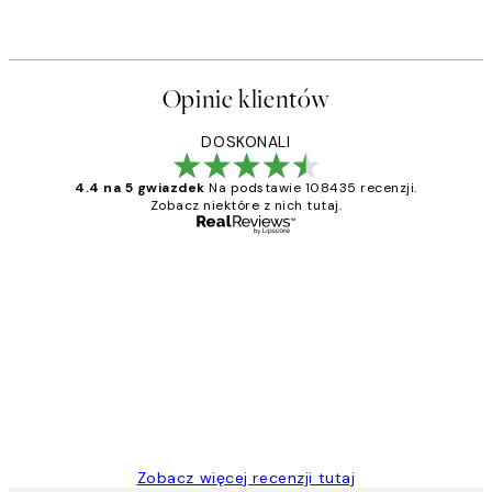
Opinie klientów
DOSKONALI
4.4 na 5 gwiazdek
Na podstawie 108435 recenzji.
Zobacz niektóre z nich tutaj.
Zweryfikowany kupujący
Opinie
klientów
Excellent quality at a nice price
20 kwi
Magdalena B
Zobacz więcej recenzji tutaj