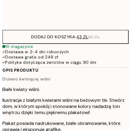
Frame
options
DODAJ DO KOSZYKA
-
43 ZŁ
86 ZŁ
W magazynie
Dostawa w 2-4 dni roboczych
Dostawa gratis od 249 zł
Polityka dotycząca zwrotów w ciągu 90 dni
OPIS PRODUKTU
Drzewo kwitnącej wiśni
Białe kwiaty wiśni.
Ilustracja z białymi kwiatami wiśni na beżowym tle. Stwórz
dom, w którym spokój i stonowane kolory nadadzą ton
wnętrzu dzięki temu pięknemu plakatowi!
Plakat posiada nadrukowane, białe obramowanie, które
oprawia i eksponuje grafikę.