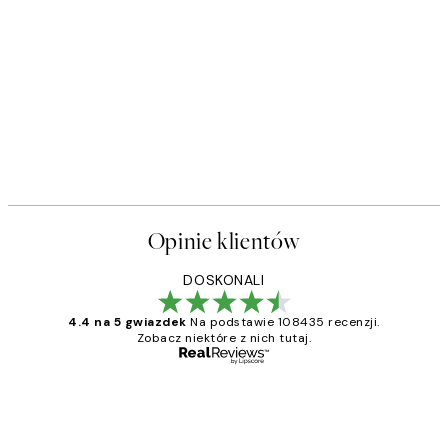
Opinie klientów
DOSKONALI
4.4 na 5 gwiazdek
Na podstawie 108435 recenzji.
Zobacz niektóre z nich tutaj.
Zweryfikowany kupujący
Opinie
klientów
Excellent quality at a nice price