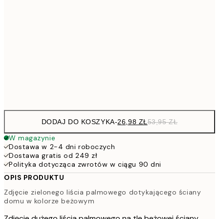
53,
4
30x40 cm
7
50x70 cm
15
Frame
options
DODAJ DO KOSZYKA
-
26,98 ZŁ
53,95 ZŁ
W magazynie
Dostawa w 2-4 dni roboczych
Dostawa gratis od 249 zł
Polityka dotycząca zwrotów w ciągu 90 dni
OPIS PRODUKTU
Zdjęcie zielonego liścia palmowego dotykającego ściany
domu w kolorze beżowym
Zdjęcie dużego liścia palmowego na tle beżowej ściany