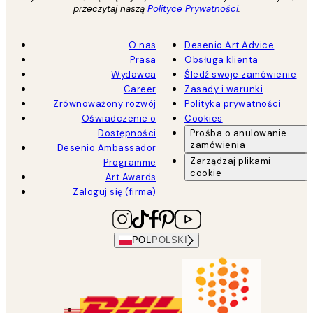
przeczytaj naszą
Polityce Prywatności
.
O nas
Desenio Art Advice
Prasa
Obsługa klienta
Wydawca
Śledź swoje zamówienie
Career
Zasady i warunki
Zrównoważony rozwój
Polityka prywatności
Oświadczenie o
Cookies
Dostępności
Prośba o anulowanie
zamówienia
Desenio Ambassador
Zarządzaj plikami
Programme
cookie
Art Awards
Zaloguj się (firma)
POL
POLSKI