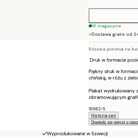
50x70 cm
W magazynie
Dostawa gratis od 2
Różowa piwonia na be
Druk w formacie pozi
Piękny druk w formac
chińską, w różu z zielo
Plakat wydrukowany z
obramowującym grafi
16962-5
Historia cen
Dowiedz się więcej o nas
Wyprodukowane w Szwecji