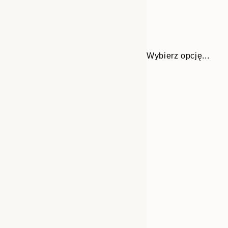
Wybierz opcję...
Frame
30x40 cm
options