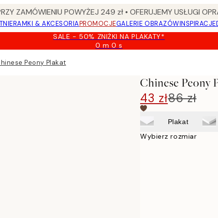
Y ZAMÓWIENIU POWYŻEJ 249 zł • OFERUJEMY USŁUGI OPR
TNIE
RAMKI & AKCESORIA
PROMOCJE
GALERIE OBRAZÓW
INSPIRACJE
SALE - 50% ZNIŻKI NA PLAKATY*
0 m
0 s
Ważny
do:
hinese Peony Plakat
2026-
08-
Chinese Peony P
09
43 zł
86 zł
Plakat
Wybierz rozmiar