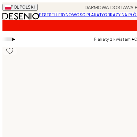
Skip
DARMOWA DOSTAWA PRZ
POL
POLSKI
to
BESTSELLERY
NOWOŚCI
PLAKATY
OBRAZY NA PŁÓ
main
content.
▸
▸
Plakaty z kwiatami
C