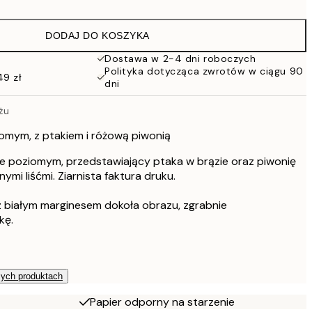
76 zł
152 zł
DODAJ DO KOSZYKA
Dostawa w 2-4 dni roboczych
Polityka dotycząca zwrotów w ciągu 90
49 zł
dni
żu
omym, z ptakiem i różową piwonią
ie poziomym, przedstawiający ptaka w brązie oraz piwonię
nymi liśćmi. Ziarnista faktura druku.
 białym marginesem dokoła obrazu, zgrabnie
kę.
zych produktach
Papier odporny na starzenie