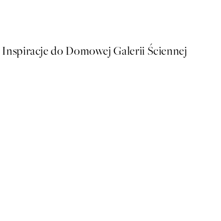
Od 32,37 zł
53,95 zł
Inspiracje do Domowej Galerii Ściennej