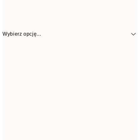
Wybierz opcję...
4
30x40 cm