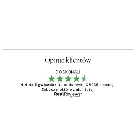
Opinie klientów
DOSKONALI
4.4 na 5 gwiazdek
Na podstawie 108435 recenzji.
Zobacz niektóre z nich tutaj.
Zweryfikowany kupujący
Opinie
klientów
Excellent quality at a nice price