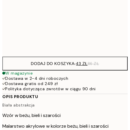
7
50x70 cm
15
10
70x100 cm
20
Frame
options
DODAJ DO KOSZYKA
-
43 ZŁ
86 ZŁ
W magazynie
Dostawa w 2-4 dni roboczych
Dostawa gratis od 249 zł
Polityka dotycząca zwrotów w ciągu 90 dni
OPIS PRODUKTU
Biała abstrakcja
Wzór w beżu, bieli i szarości
Malarstwo akrylowe w kolorze beżu, bieli i szarości