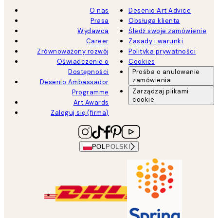
O nas
Desenio Art Advice
Prasa
Obsługa klienta
Wydawca
Śledź swoje zamówienie
Career
Zasady i warunki
Zrównoważony rozwój
Polityka prywatności
Oświadczenie o
Cookies
Dostępności
Prośba o anulowanie
zamówienia
Desenio Ambassador
Zarządzaj plikami
Programme
cookie
Art Awards
Zaloguj się (firma)
POL
POLSKI