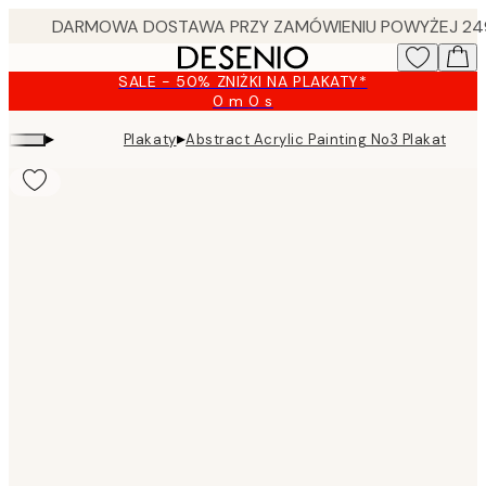
Skip
to
main
SALE - 50% ZNIŻKI NA PLAKATY*
content.
0 m
0 s
Ważny
do:
▸
▸
Plakaty
Abstract Acrylic Painting No3 Plakat
2026-
08-
09
Product