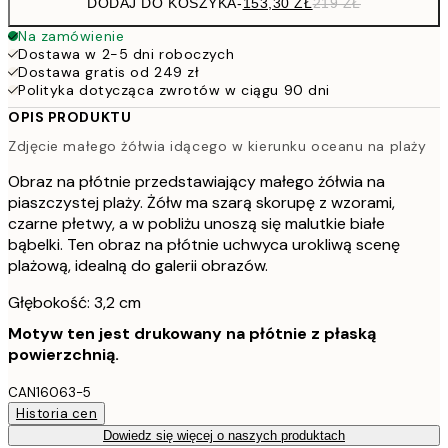
DODAJ DO KOSZYKA
-
153,30 ZŁ
219 ZŁ
Na zamówienie
Dostawa w 2-5 dni roboczych
Dostawa gratis od 249 zł
Polityka dotycząca zwrotów w ciągu 90 dni
OPIS PRODUKTU
Zdjęcie małego żółwia idącego w kierunku oceanu na plaży
Obraz na płótnie przedstawiający małego żółwia na
piaszczystej plaży. Żółw ma szarą skorupę z wzorami,
czarne płetwy, a w pobliżu unoszą się malutkie białe
bąbelki. Ten obraz na płótnie uchwyca urokliwą scenę
plażową, idealną do galerii obrazów.
Głębokość: 3,2 cm
Motyw ten jest drukowany na płótnie z płaską
powierzchnią.
CAN16063-5
Historia cen
Dowiedz się więcej o naszych produktach