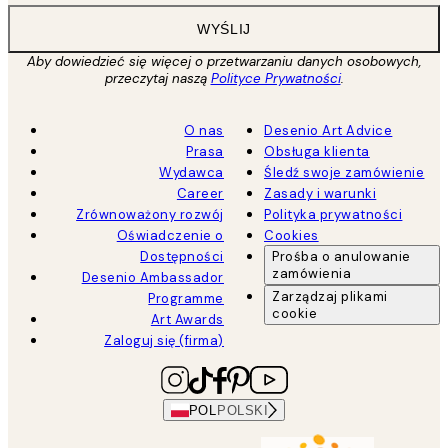
WYŚLIJ
Aby dowiedzieć się więcej o przetwarzaniu danych osobowych,
przeczytaj naszą
Polityce Prywatności
.
O nas
Desenio Art Advice
Prasa
Obsługa klienta
Wydawca
Śledź swoje zamówienie
Career
Zasady i warunki
Zrównoważony rozwój
Polityka prywatności
Oświadczenie o
Cookies
Dostępności
Prośba o anulowanie
zamówienia
Desenio Ambassador
Zarządzaj plikami
Programme
cookie
Art Awards
Zaloguj się (firma)
POL
POLSKI