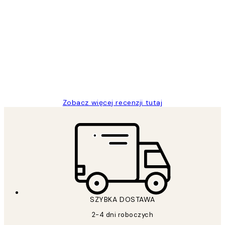
Zweryfikowany kupujący
Opinie
klientów
Excellent quality at a nice price
20 kwi
Magdalena B
Zobacz więcej recenzji tutaj
SZYBKA DOSTAWA
2-4 dni roboczych