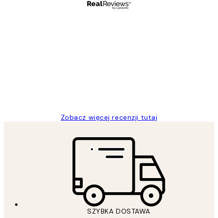
Zweryfikowany kupujący
Opinie
klientów
Excellent quality at a nice price
20 kwi
Magdalena B
Zobacz więcej recenzji tutaj
SZYBKA DOSTAWA