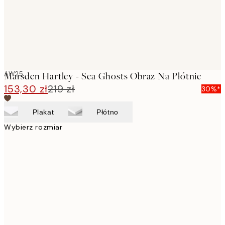
AW25
Marsden Hartley - Sea Ghosts Obraz Na Płótnie
153,30 zł
219 zł
30%*
Plakat
Płótno
Wybierz rozmiar