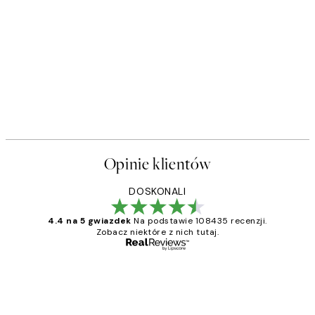
Opinie klientów
DOSKONALI
4.4 na 5 gwiazdek
Na podstawie 108435 recenzji.
Zobacz niektóre z nich tutaj.
Zweryfikowany kupujący
Opinie
klientów
Excellent quality at a nice price