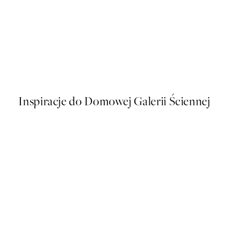
50%*
s Plakat
Sophisticated Dog Plakat
Od 26,98 zł
53,95 zł
Inspiracje do Domowej Galerii Ściennej