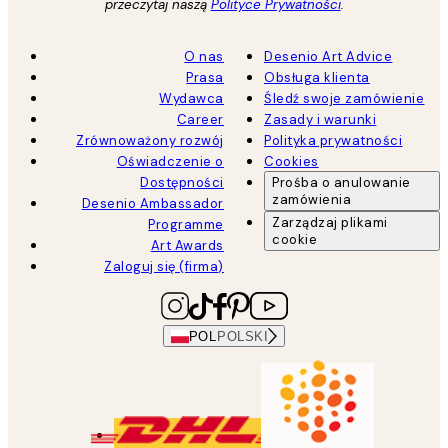
przeczytaj naszą
Polityce Prywatności
.
O nas
Desenio Art Advice
Prasa
Obsługa klienta
Wydawca
Śledź swoje zamówienie
Career
Zasady i warunki
Zrównoważony rozwój
Polityka prywatności
Oświadczenie o
Cookies
Dostępności
Prośba o anulowanie
zamówienia
Desenio Ambassador
Zarządzaj plikami
Programme
cookie
Art Awards
Zaloguj się (firma)
POL
POLSKI