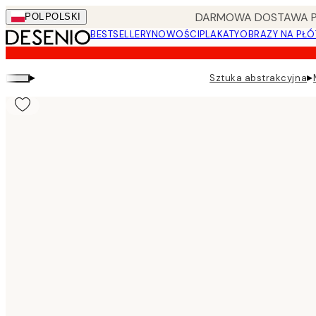
Skip
DARMOWA DOSTAWA PRZ
POL
POLSKI
to
BESTSELLERY
NOWOŚCI
PLAKATY
OBRAZY NA PŁÓ
main
content.
▸
▸
Sztuka abstrakcyjna