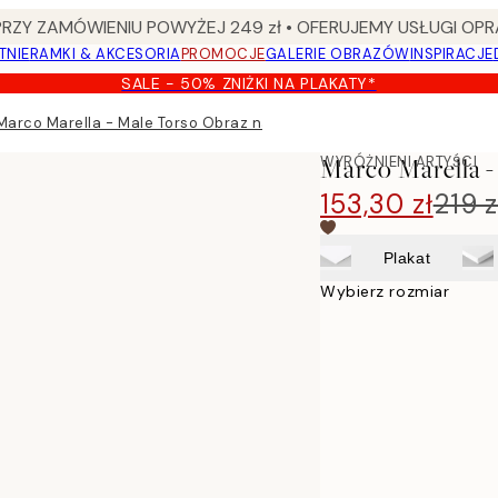
Y ZAMÓWIENIU POWYŻEJ 249 zł • OFERUJEMY USŁUGI OPR
TNIE
RAMKI & AKCESORIA
PROMOCJE
GALERIE OBRAZÓW
INSPIRACJE
SALE - 50% ZNIŻKI NA PLAKATY*
Marco Marella - Male Torso Obraz na płótnie
WYRÓŻNIENI ARTYŚCI
Marco Marella -
153,30 zł
219 z
Plakat
Wybierz rozmiar