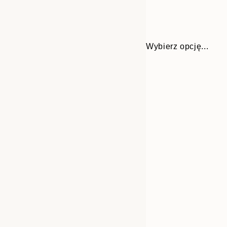
Wybierz opcję...
30x40 cm
50x70 cm