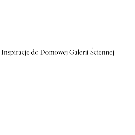
50%*
Sophisticated Dog Plakat
Od 26,98 zł
53,95 zł
Inspiracje do Domowej Galerii Ściennej