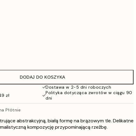
419 zł
559,30 zł
799 zł
1609,30 zł
2299 zł
Brak ramki
DODAJ DO KOSZYKA
Dostawa w 2-5 dni roboczych
Polityka dotycząca zwrotów w ciągu 90
49 zł
dni
na Płótnie
strujące abstrakcyjną, białą formę na brązowym tle. Delikatne
imalistyczną kompozycję przypominającą rzeźbę.