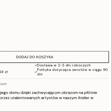
559,30 zł
799 zł
1609,30 zł
2299 zł
Brak ramki
DODAJ DO KOSZYKA
Dostawa w 2-5 dni roboczych
Polityka dotycząca zwrotów w ciągu 90
49 zł
dni
mium
jego domu dzięki zachwycającym obrazom na płótnie
przez utalentowanych artystów w naszym Atelier w