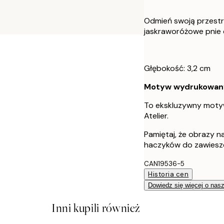
Odmień swoją przest
jaskraworóżowe pnie d
Głębokość: 3,2 cm
Motyw wydrukowany j
To ekskluzywny motyw
Atelier.
Pamiętaj, że obrazy 
haczyków do zawiesze
CAN19536-5
Historia cen
Dowiedz się więcej o nas
Inni kupili również