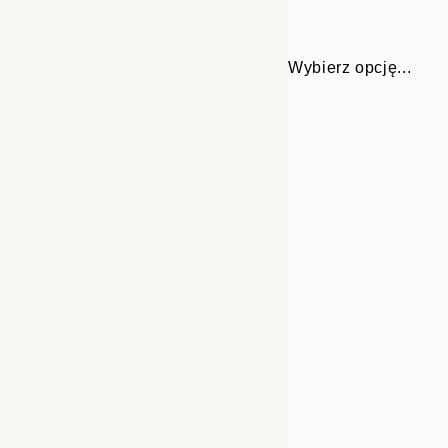
Wybierz opcję...
30x40 cm
50x70 cm