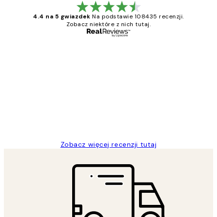
4.4 na 5 gwiazdek
Na podstawie 108435 recenzji.
Zobacz niektóre z nich tutaj.
Zweryfikowany kupujący
Opinie
klientów
Excellent quality at a nice price
20 kwi
Magdalena B
Zobacz więcej recenzji tutaj