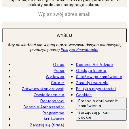
plakaty podczas następnego zakupu.
*
Email
WYŚLIJ
Aby dowiedzieć się więcej o przetwarzaniu danych osobowych,
przeczytaj naszą
Polityce Prywatności
.
O nas
Desenio Art Advice
Prasa
Obsługa klienta
Wydawca
Śledź swoje zamówienie
Career
Zasady i warunki
Zrównoważony rozwój
Polityka prywatności
Oświadczenie o
Cookies
Dostępności
Prośba o anulowanie
zamówienia
Desenio Ambassador
Zarządzaj plikami
Programme
cookie
Art Awards
Zaloguj się (firma)