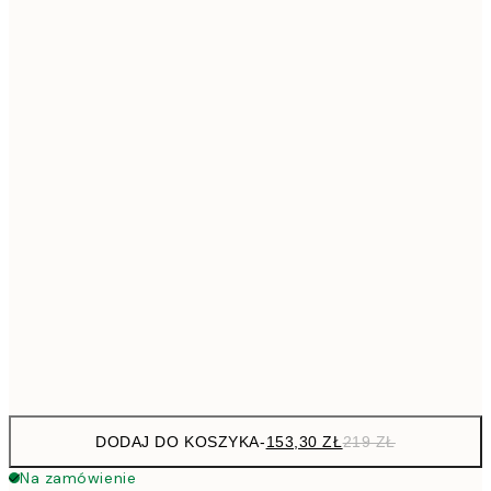
293,3
50x70 cm
41
Brak ramki
DODAJ DO KOSZYKA
-
153,30 ZŁ
219 ZŁ
Na zamówienie