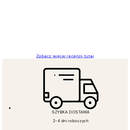
Zweryfikowany kupujący
Opinie
klientów
Excellent quality at a nice price
20 kwi
Magdalena B
Zobacz więcej recenzji tutaj
SZYBKA DOSTAWA
2-4 dni roboczych