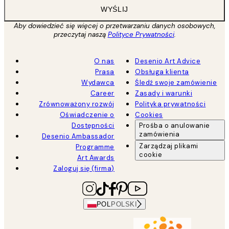
WYŚLIJ
Aby dowiedzieć się więcej o przetwarzaniu danych osobowych,
przeczytaj naszą
Polityce Prywatności
.
O nas
Desenio Art Advice
Prasa
Obsługa klienta
Wydawca
Śledź swoje zamówienie
Career
Zasady i warunki
Zrównoważony rozwój
Polityka prywatności
Oświadczenie o
Cookies
Dostępności
Prośba o anulowanie
zamówienia
Desenio Ambassador
Zarządzaj plikami
Programme
cookie
Art Awards
Zaloguj się (firma)
POL
POLSKI