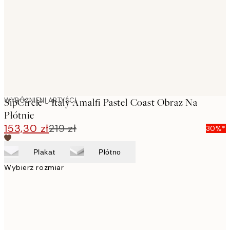
images
WYRÓŻNIENI ARTYŚCI
SipCircle - Italy Amalfi Pastel Coast Obraz Na
Płótnie
153,30 zł
219 zł
30%*
Plakat
Płótno
Wybierz rozmiar