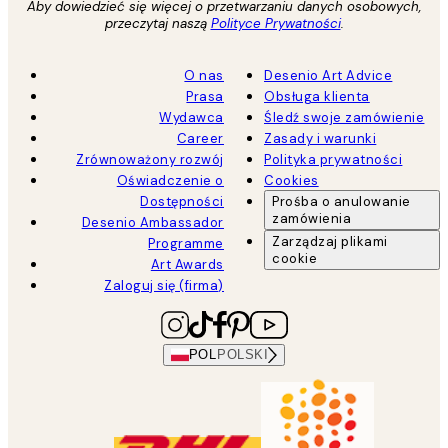
Aby dowiedzieć się więcej o przetwarzaniu danych osobowych,
przeczytaj naszą
Polityce Prywatności
.
O nas
Desenio Art Advice
Prasa
Obsługa klienta
Wydawca
Śledź swoje zamówienie
Career
Zasady i warunki
Zrównoważony rozwój
Polityka prywatności
Oświadczenie o
Cookies
Dostępności
Prośba o anulowanie
zamówienia
Desenio Ambassador
Zarządzaj plikami
Programme
cookie
Art Awards
Zaloguj się (firma)
POL
POLSKI