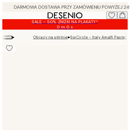
Skip
to
main
SALE - 50% ZNIŻKI NA PLAKATY*
content.
0 m
0 s
Ważny
do:
▸
▸
Obrazy na płótnie
SipCircle - Italy Amalfi Pastel
2026-
08-
09
Product