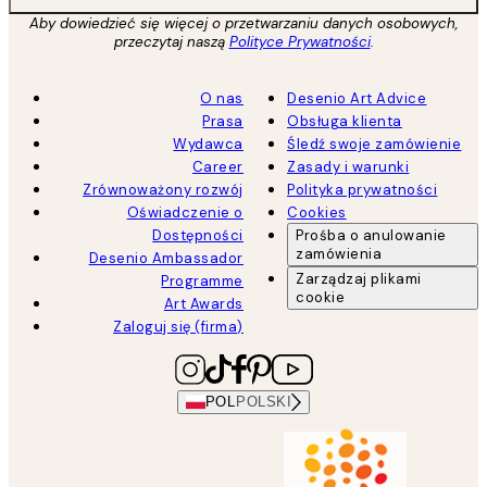
Aby dowiedzieć się więcej o przetwarzaniu danych osobowych,
przeczytaj naszą
Polityce Prywatności
.
O nas
Desenio Art Advice
Prasa
Obsługa klienta
Wydawca
Śledź swoje zamówienie
Career
Zasady i warunki
Zrównoważony rozwój
Polityka prywatności
Oświadczenie o
Cookies
Dostępności
Prośba o anulowanie
zamówienia
Desenio Ambassador
Zarządzaj plikami
Programme
cookie
Art Awards
Zaloguj się (firma)
POL
POLSKI