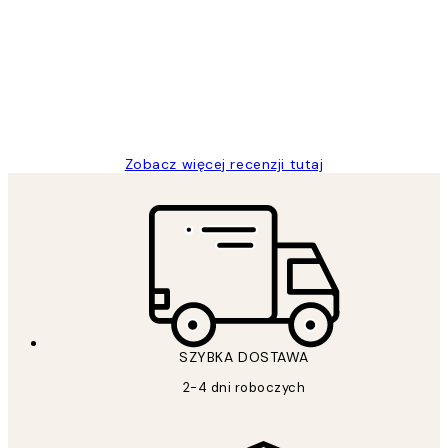
klientów
Excellent quality at a nice price
20 kwi
Magdalena B
Zobacz więcej recenzji tutaj
SZYBKA DOSTAWA
2-4 dni roboczych