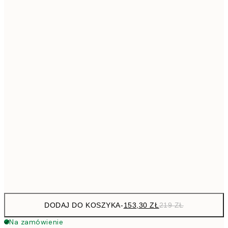
293,3
50x70 cm
41
Brak ramki
DODAJ DO KOSZYKA
-
153,30 ZŁ
219 ZŁ
Na zamówienie