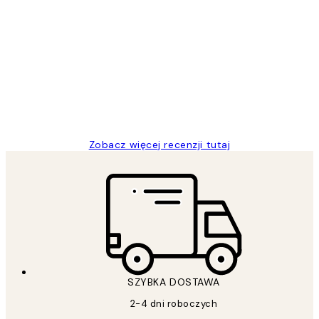
Zweryfikowany kupujący
Opinie
klientów
Excellent quality at a nice price
20 kwi
Magdalena B
Zobacz więcej recenzji tutaj
SZYBKA DOSTAWA
2-4 dni roboczych