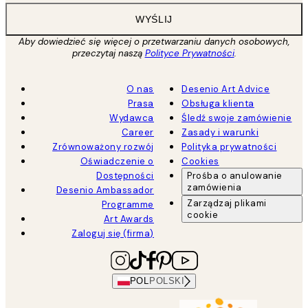
WYŚLIJ
Aby dowiedzieć się więcej o przetwarzaniu danych osobowych,
przeczytaj naszą
Polityce Prywatności
.
O nas
Desenio Art Advice
Prasa
Obsługa klienta
Wydawca
Śledź swoje zamówienie
Career
Zasady i warunki
Zrównoważony rozwój
Polityka prywatności
Oświadczenie o
Cookies
Dostępności
Prośba o anulowanie
zamówienia
Desenio Ambassador
Zarządzaj plikami
Programme
cookie
Art Awards
Zaloguj się (firma)
POL
POLSKI