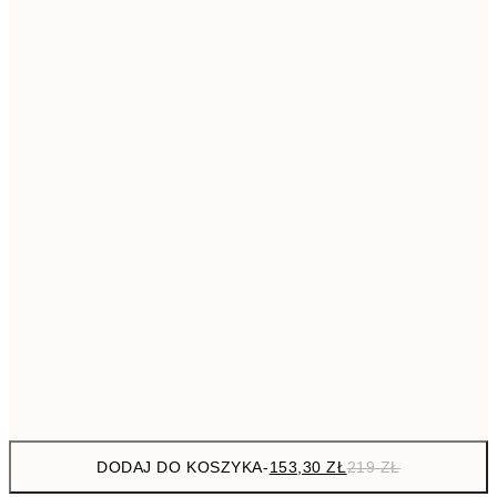
293,3
50x70 cm
41
Brak ramki
DODAJ DO KOSZYKA
-
153,30 ZŁ
219 ZŁ