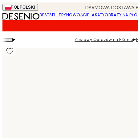
Skip
DARMOWA DOSTAWA PRZ
POL
POLSKI
to
BESTSELLERY
NOWOŚCI
PLAKATY
OBRAZY NA PŁÓ
main
content.
▸
▸
Zestawy Obrazów na Płótnie