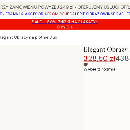
Y ZAMÓWIENIU POWYŻEJ 249 zł • OFERUJEMY USŁUGI OPR
TNIE
RAMKI & AKCESORIA
PROMOCJE
GALERIE OBRAZÓW
INSPIRACJE
SALE - 50% ZNIŻKI NA PLAKATY*
0 m
0 s
Ważny
do:
Elegant Obrazy na płótnie Duo
2026-
08-
Elegant Obrazy 
09
328,50 zł
438 
Wybierz rozmiar