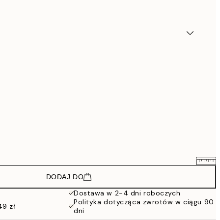
DODAJ DO
328,50 zł
438 zł
Dostawa w 2-4 dni roboczych
Polityka dotycząca zwrotów w ciągu 90
628,50 zł
49 zł
dni
838 zł