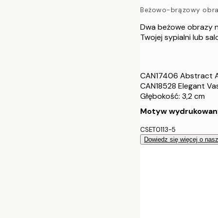
Beżowo-brązowy obraz
70x100 cm
Dwa beżowe obrazy na
100x140 cm
Twojej sypialni lub sal
30x40 cm - Cz
CAN17406 Abstract Ac
50x70 cm - Cz
CAN18528 Elegant Vas
Głębokość: 3,2 cm
70x100 cm - C
Motyw wydrukowany j
100x140 cm -
CSET0113-5
Dowiedz się więcej o nas
30x40 cm - R
50x70 cm - R
70x100 cm - 