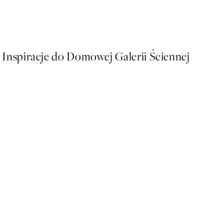
Soft Couple Plakat
Od 32,23 zł
64,45 zł
Inspiracje do Domowej Galerii Ściennej