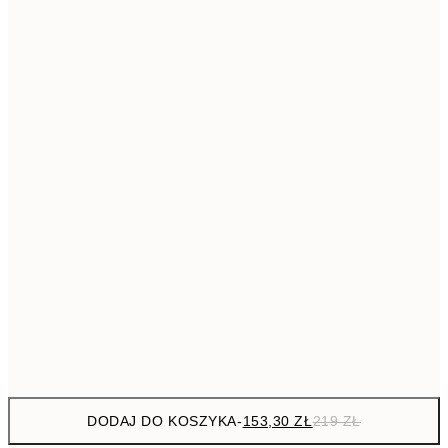
293,3
50x70 cm
41
Brak ramki
DODAJ DO KOSZYKA
-
153,30 ZŁ
219 ZŁ