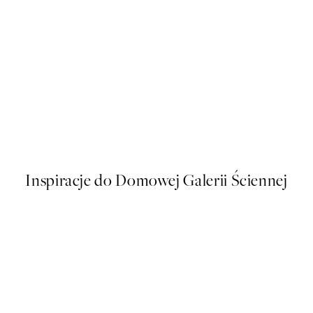
50%*
Megata Morikaga - Plum Bran
Od 26,98 zł
53,95 zł
Inspiracje do Domowej Galerii Ściennej