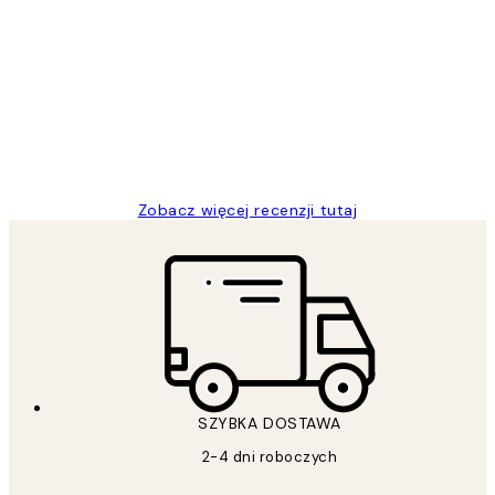
Opinie
klientów
Excellent quality at a nice price
20 kwi
Magdalena B
Zobacz więcej recenzji tutaj
SZYBKA DOSTAWA
2-4 dni roboczych