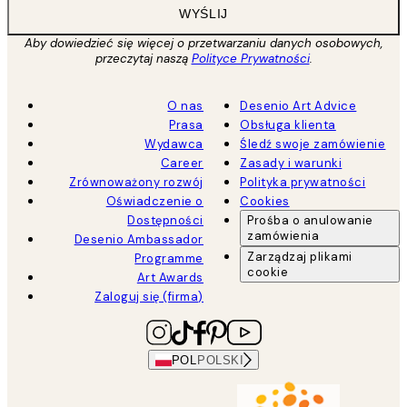
WYŚLIJ
Aby dowiedzieć się więcej o przetwarzaniu danych osobowych,
przeczytaj naszą
Polityce Prywatności
.
O nas
Desenio Art Advice
Prasa
Obsługa klienta
Wydawca
Śledź swoje zamówienie
Career
Zasady i warunki
Zrównoważony rozwój
Polityka prywatności
Oświadczenie o
Cookies
Dostępności
Prośba o anulowanie
zamówienia
Desenio Ambassador
Zarządzaj plikami
Programme
cookie
Art Awards
Zaloguj się (firma)
POL
POLSKI