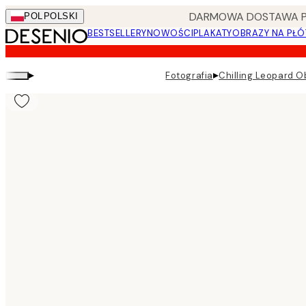
Skip
DARMOWA DOSTAWA PRZ
POL
POLSKI
to
BESTSELLERY
NOWOŚCI
PLAKATY
OBRAZY NA PŁÓ
main
content.
▸
▸
Fotografia
Chilling Leopard O