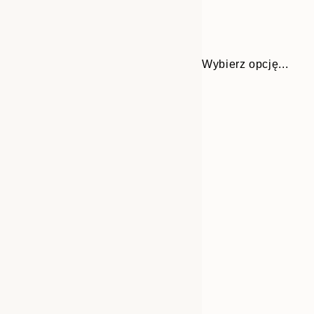
Wybierz opcję...
30x40 cm
50x70 cm