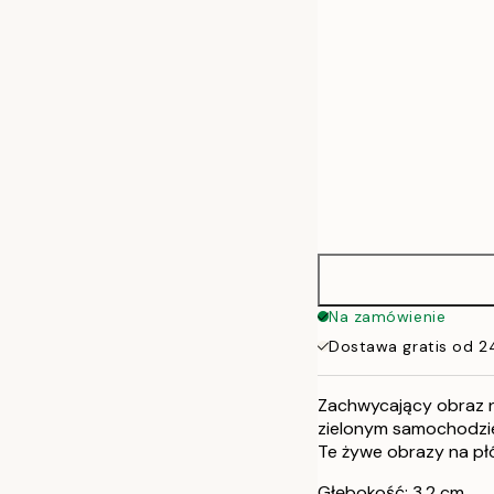
70x100 cm
100x140 cm
Na zamówienie
Dostawa gratis od 2
Zachwycający obraz n
zielonym samochodzi
Te żywe obrazy na płó
Głębokość: 3,2 cm