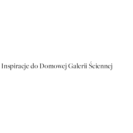
50%*
Buon Appetito Plakat
Od 16 zł
32 zł
Inspiracje do Domowej Galerii Ściennej