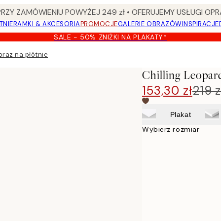
Y ZAMÓWIENIU POWYŻEJ 249 zł • OFERUJEMY USŁUGI OPR
TNIE
RAMKI & AKCESORIA
PROMOCJE
GALERIE OBRAZÓW
INSPIRACJE
SALE - 50% ZNIŻKI NA PLAKATY*
braz na płótnie
Chilling Leopar
153,30 zł
219 z
Plakat
Wybierz rozmiar