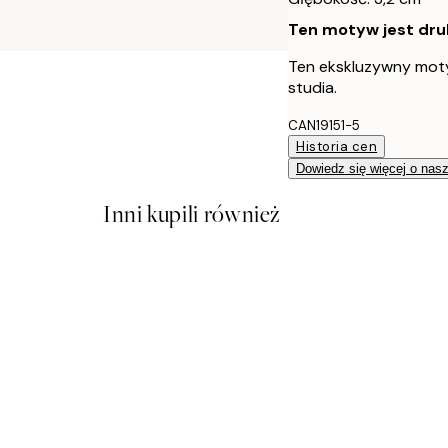
Ten motyw jest druk
Ten ekskluzywny moty
studia.
CAN19151-5
Historia cen
Dowiedz się więcej o nas
Inni kupili również