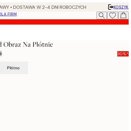
AWY • DOSTAWA W 2-4 DNI ROBOCZYCH
KOSZYK
DLA FIRM
d Obraz Na Płótnie
ł
30%*
Płótno