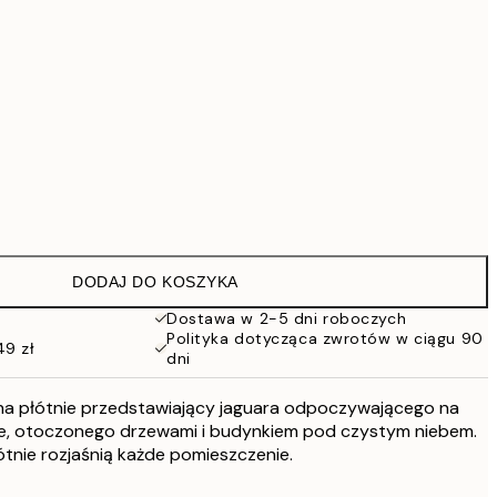
419 zł
559,30 zł
799 zł
1609,30 zł
2299 zł
Brak ramki
DODAJ DO KOSZYKA
Dostawa w 2-5 dni roboczych
Polityka dotycząca zwrotów w ciągu 90
49 zł
dni
a płótnie przedstawiający jaguara odpoczywającego na
e, otoczonego drzewami i budynkiem pod czystym niebem.
tnie rozjaśnią każde pomieszczenie.