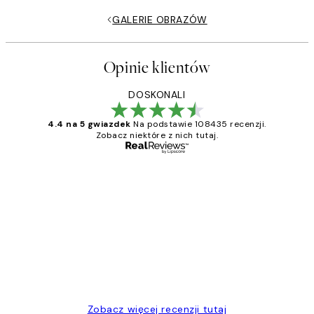
GALERIE OBRAZÓW
Opinie klientów
DOSKONALI
4.4 na 5 gwiazdek
Na podstawie 108435 recenzji.
Zobacz niektóre z nich tutaj.
Zweryfikowany kupujący
Opinie
klientów
Excellent quality at a nice price
20 kwi
Magdalena B
Zobacz więcej recenzji tutaj