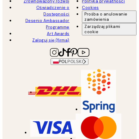
Zrównoważony rozwój
Polityka prywatności
Oświadczenie o
Cookies
Dostępności
Prośba o anulowanie
zamówienia
Desenio Ambassador
Zarządzaj plikami
Programme
cookie
Art Awards
Zaloguj się (firma)
POL
POLSKI