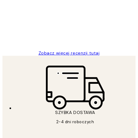
klientów
Excellent quality at a nice price
20 kwi
Magdalena B
Zobacz więcej recenzji tutaj
SZYBKA DOSTAWA
2-4 dni roboczych