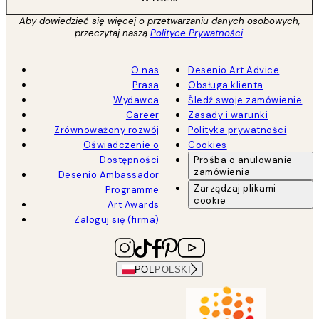
Aby dowiedzieć się więcej o przetwarzaniu danych osobowych,
przeczytaj naszą
Polityce Prywatności
.
O nas
Desenio Art Advice
Prasa
Obsługa klienta
Wydawca
Śledź swoje zamówienie
Career
Zasady i warunki
Zrównoważony rozwój
Polityka prywatności
Oświadczenie o
Cookies
Dostępności
Prośba o anulowanie
zamówienia
Desenio Ambassador
Zarządzaj plikami
Programme
cookie
Art Awards
Zaloguj się (firma)
POL
POLSKI