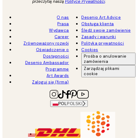
przeczytaj naszą
Polityce Prywatności
.
O nas
Desenio Art Advice
Prasa
Obsługa klienta
Wydawca
Śledź swoje zamówienie
Career
Zasady i warunki
Zrównoważony rozwój
Polityka prywatności
Oświadczenie o
Cookies
Dostępności
Prośba o anulowanie
zamówienia
Desenio Ambassador
Zarządzaj plikami
Programme
cookie
Art Awards
Zaloguj się (firma)
POL
POLSKI