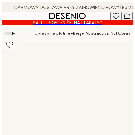
Skip
to
main
SALE - 50% ZNIŻKI NA PLAKATY*
content.
▸
▸
Obrazy na płótnie
Beige Abstraction No1 Obraz n
Product
images