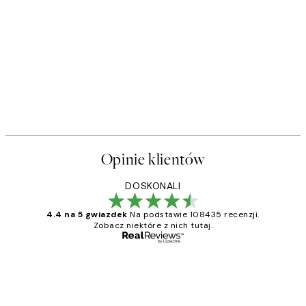
Opinie klientów
DOSKONALI
4.4 na 5 gwiazdek
Na podstawie 108435 recenzji.
Zobacz niektóre z nich tutaj.
Zweryfikowany kupujący
Opinie
klientów
Excellent quality at a nice price