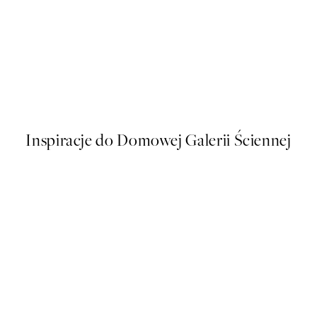
50%*
s Plakat
Soft Couple Plakat
Od 32,23 zł
64,45 zł
Inspiracje do Domowej Galerii Ściennej