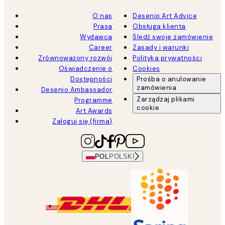
O nas
Desenio Art Advice
Prasa
Obsługa klienta
Wydawca
Śledź swoje zamówienie
Career
Zasady i warunki
Zrównoważony rozwój
Polityka prywatności
Oświadczenie o
Cookies
Dostępności
Prośba o anulowanie
zamówienia
Desenio Ambassador
Zarządzaj plikami
Programme
cookie
Art Awards
Zaloguj się (firma)
POL
POLSKI