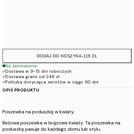
40 x 40 cm z wypełnieniem
13
50 x 50 cm z wypełnieniem
18
60 x 60 cm z wypełnieniem
23
DODAJ DO KOSZYKA
-
119 ZŁ
Na zamówienie
Dostawa w 9-15 dni roboczych
Dostawa gratis od 249 zł
Polityka dotycząca zwrotów w ciągu 90 dni
OPIS PRODUKTU
Poszewka na poduszkę w kwiaty.
Beżowa poszewka w brązowe kwiaty. Ta poszewka na
poduszkę pasuje do każdego domu lub stylu.