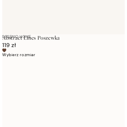
DESENIO HOME
Abstract Lines Poszewka
119 zł
Wybierz rozmiar