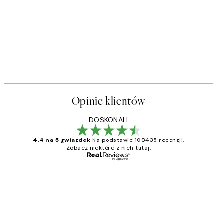
Opinie klientów
DOSKONALI
4.4 na 5 gwiazdek
Na podstawie 108435 recenzji.
Zobacz niektóre z nich tutaj.
Zweryfikowany kupujący
Opinie
klientów
Excellent quality at a nice price