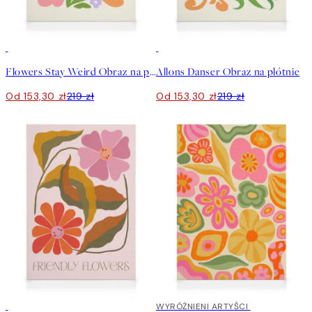
30%*
30%*
Flowers Stay Weird Obraz na płótnie
Allons Danser Obraz na płótnie
Od 153,30 zł
219 zł
Od 153,30 zł
219 zł
30%*
30%*
WYRÓŻNIENI ARTYŚCI