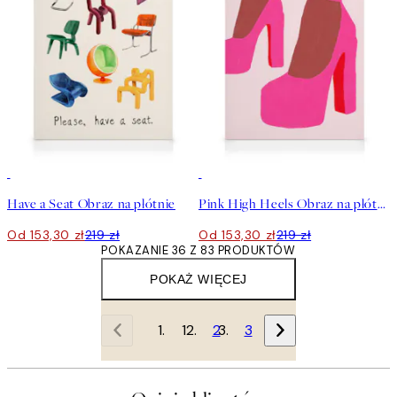
30%*
30%*
Have a Seat Obraz na płótnie
Pink High Heels Obraz na płótnie
Od 153,30 zł
219 zł
Od 153,30 zł
219 zł
POKAZANIE 36 Z 83 PRODUKTÓW
POKAŻ WIĘCEJ
1
2
3