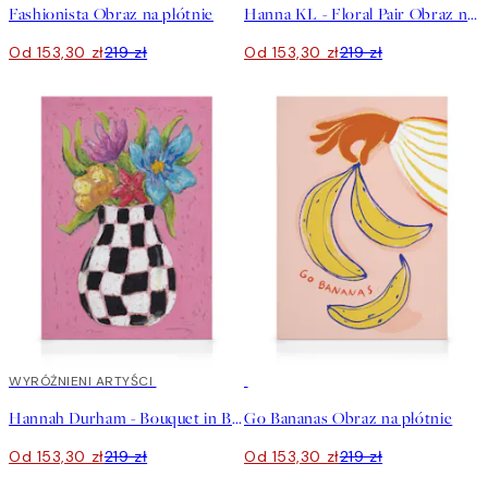
Fashionista Obraz na płótnie
Hanna KL - Floral Pair Obraz na płótnie
Od 153,30 zł
219 zł
Od 153,30 zł
219 zł
30%*
WYRÓŻNIENI ARTYŚCI
30%*
Hannah Durham - Bouquet in Bloom Obraz na płótnie
Go Bananas Obraz na płótnie
Od 153,30 zł
219 zł
Od 153,30 zł
219 zł