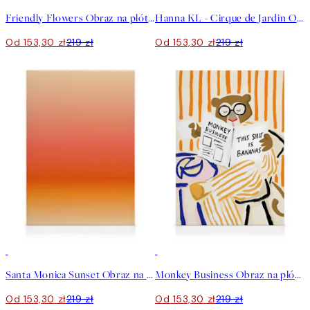
Friendly Flowers Obraz na płótnie Obraz na płótnie
Hanna KL - Cirque de Jardin Obraz na płótnie
Od 153,30 zł
219 zł
Od 153,30 zł
219 zł
30%*
30%*
Santa Monica Sunset Obraz na płótnie
Monkey Business Obraz na płótnie
Od 153,30 zł
219 zł
Od 153,30 zł
219 zł