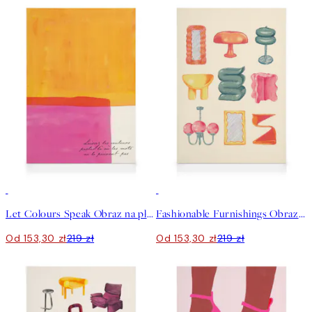
30%*
30%*
Let Colours Speak Obraz na płótnie
Fashionable Furnishings Obraz na płótnie
Od 153,30 zł
219 zł
Od 153,30 zł
219 zł