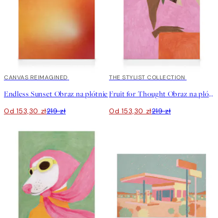
30%*
CANVAS REIMAGINED
30%*
THE STYLIST COLLECTION
Endless Sunset Obraz na płótnie
Fruit for Thought Obraz na płótnie
Od 153,30 zł
219 zł
Od 153,30 zł
219 zł