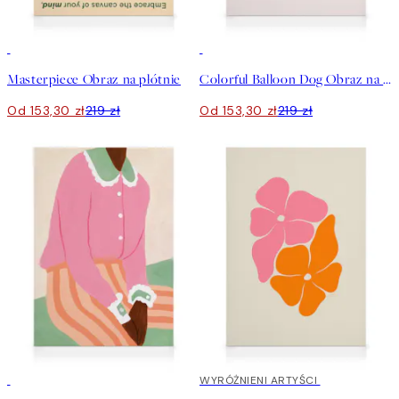
30%*
30%*
Masterpiece Obraz na płótnie
Colorful Balloon Dog Obraz na płótnie
Od 153,30 zł
219 zł
Od 153,30 zł
219 zł
30%*
30%*
WYRÓŻNIENI ARTYŚCI