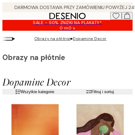
Skip
to
main
SALE - 50% ZNIŻKI NA PLAKATY*
content.
0 m
0 s
Ważny
do:
▸
▸
Obrazy na płótnie
Dopamine Decor
2026-
08-
09
Obrazy na płótnie
Dopamine Decor
Wszytkie kategorie
Filtruj i sortuj