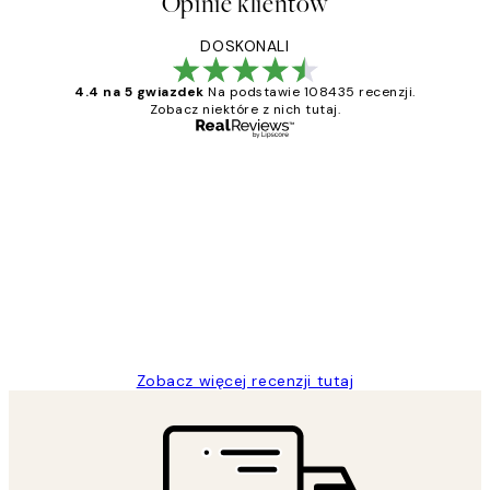
Opinie klientów
DOSKONALI
4.4 na 5 gwiazdek
Na podstawie 108435 recenzji.
Zobacz niektóre z nich tutaj.
Zweryfikowany kupujący
Opinie
klientów
Excellent quality at a nice price
20 kwi
Magdalena B
Zobacz więcej recenzji tutaj