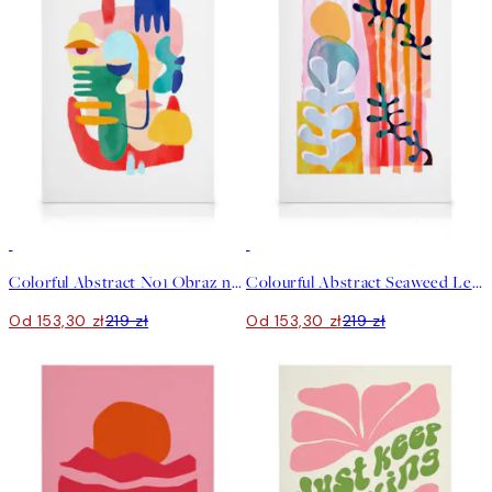
30%*
30%*
Colorful Abstract No1 Obraz na płótnie
Colourful Abstract Seaweed Leaf Obraz na płótnie
Od 153,30 zł
219 zł
Od 153,30 zł
219 zł