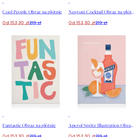
30%*
30%*
Cool People Obraz na płótnie
Negroni Cocktail Obraz na płótnie
Od 153,30 zł
219 zł
Od 153,30 zł
219 zł
30%*
30%*
Funtastic Obraz na płótnie
Aperol Spritz Illustration Obraz na płótnie
Od 153,30 zł
219 zł
Od 153,30 zł
219 zł