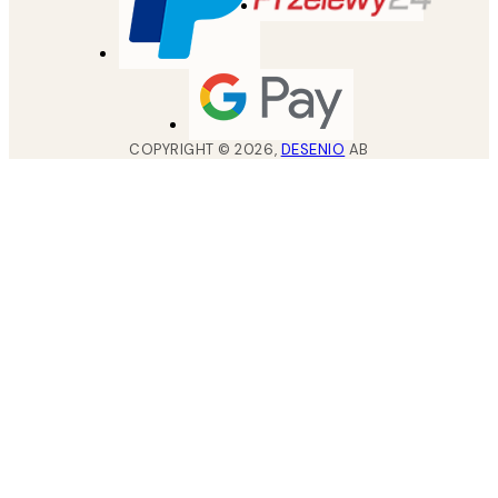
COPYRIGHT ©
2026
,
DESENIO
AB