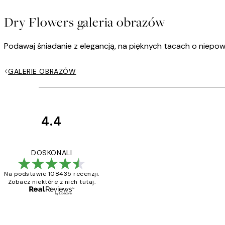
Dry Flowers galeria obrazów
Podawaj śniadanie z elegancją, na pięknych tacach o niepowta
GALERIE OBRAZÓW
4.4
Opinie
klientów
Excellent quality a
DOSKONALI
Na podstawie 108435 recenzji.
Zobacz niektóre z nich tutaj.
20 kwi
Magdalena B