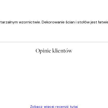
rzalnym wzornictwie. Dekorowanie ścian i stołów jest łatwiejs
Opinie klientów
t a nice price
Zobacz więcej recenzji tutaj