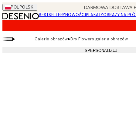
Skip
DARMOWA DOSTAWA PRZ
POL
POLSKI
to
BESTSELLERY
NOWOŚCI
PLAKATY
OBRAZY NA PŁÓ
main
content.
▸
▸
Galerie obrazów
Dry Flowers galeria obrazów
SPERSONALIZUJ