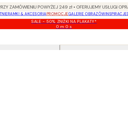
Y ZAMÓWIENIU POWYŻEJ 249 zł • OFERUJEMY USŁUGI OPR
TNIE
RAMKI & AKCESORIA
PROMOCJE
GALERIE OBRAZÓW
INSPIRACJE
SALE - 50% ZNIŻKI NA PLAKATY*
0 m
0 s
Ważny
do:
2026-
08-
09