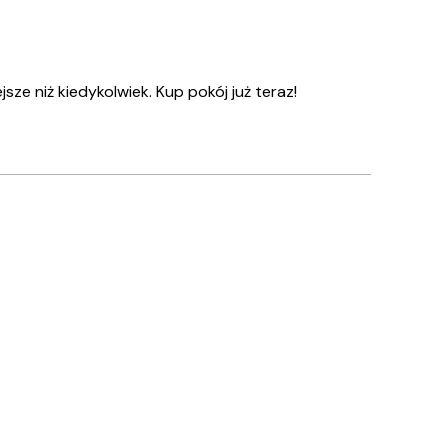
ze niż kiedykolwiek. Kup pokój już teraz!
Zweryfikowany kupujący
Wszystko s
10 kwi
Justyna K