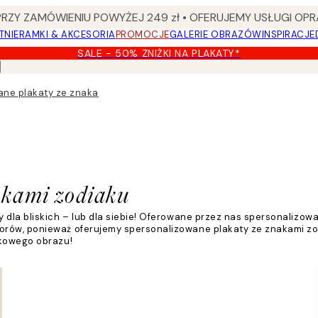
Y ZAMÓWIENIU POWYŻEJ 249 zł • OFERUJEMY USŁUGI OPR
TNIE
RAMKI & AKCESORIA
PROMOCJE
GALERIE OBRAZÓW
INSPIRACJE
SALE - 50% ZNIŻKI NA PLAKATY*
ane plakaty ze znakami zodiaku
akami zodiaku
 dla bliskich – lub dla siebie! Oferowane przez nas spersonalizo
orów, ponieważ oferujemy spersonalizowane plakaty ze znakami zod
tkowego obrazu!