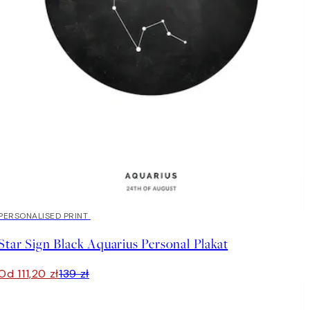
20%*
PERSONALISED PRINT
Star Sign Black Aquarius Personal Plakat
Od 111,20 zł
139 zł