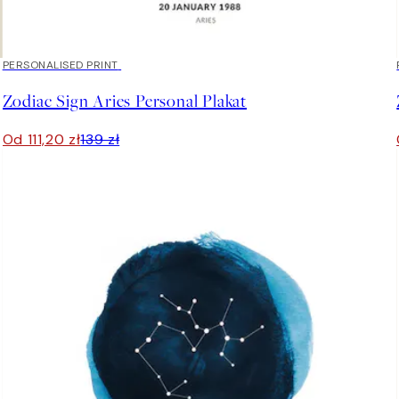
20%*
PERSONALISED PRINT
Zodiac Sign Aries Personal Plakat
Od 111,20 zł
139 zł