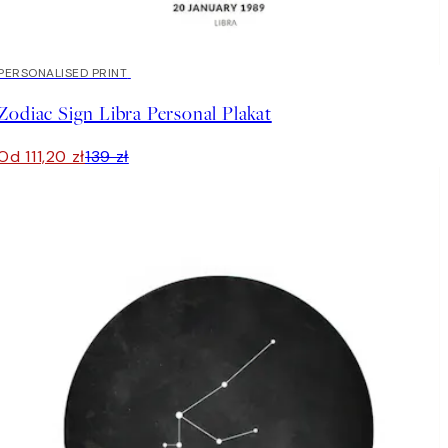
20%*
PERSONALISED PRINT
Zodiac Sign Libra Personal Plakat
Od 111,20 zł
139 zł