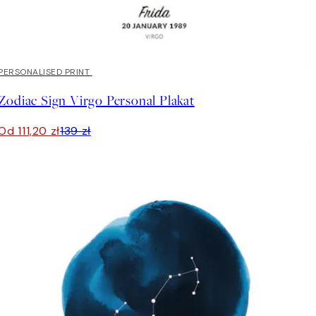
20%*
PERSONALISED PRINT
Zodiac Sign Virgo Personal Plakat
Od 111,20 zł
139 zł