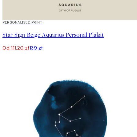
20%*
PERSONALISED PRINT
Star Sign Beige Aquarius Personal Plakat
Od 111,20 zł
139 zł