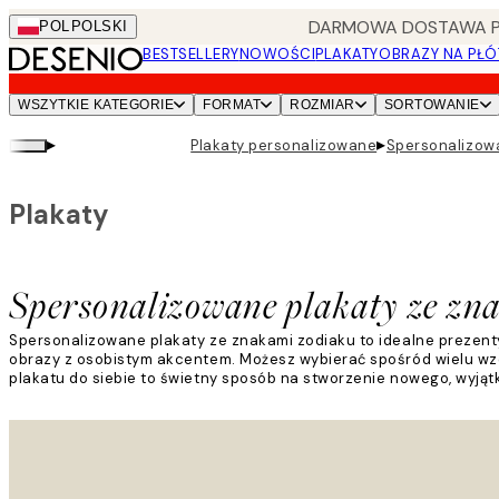
Skip
DARMOWA DOSTAWA PRZ
POL
POLSKI
to
BESTSELLERY
NOWOŚCI
PLAKATY
OBRAZY NA PŁÓ
main
content.
WSZYTKIE KATEGORIE
FORMAT
ROZMIAR
SORTOWANIE
▸
▸
Plakaty personalizowane
Spersonalizow
Plakaty
Spersonalizowane plakaty ze zn
Spersonalizowane plakaty ze znakami zodiaku to idealne prezenty
obrazy z osobistym akcentem. Możesz wybierać spośród wielu wz
plakatu do siebie to świetny sposób na stworzenie nowego, wyją
Czytaj więcej