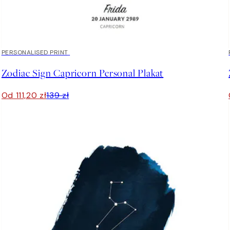
20%*
PERSONALISED PRINT
Zodiac Sign Capricorn Personal Plakat
Od 111,20 zł
139 zł