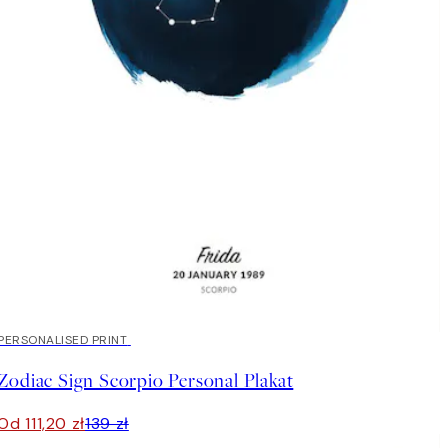
20%*
PERSONALISED PRINT
Zodiac Sign Scorpio Personal Plakat
Od 111,20 zł
139 zł