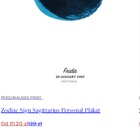
20%*
PERSONALISED PRINT
Zodiac Sign Sagittarius Personal Plakat
Od 111,20 zł
139 zł