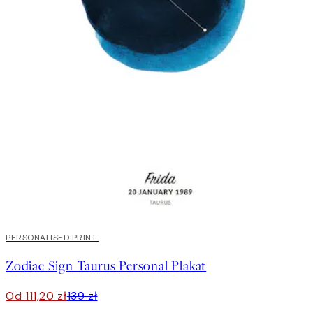
20%*
PERSONALISED PRINT
Zodiac Sign Taurus Personal Plakat
Od 111,20 zł
139 zł