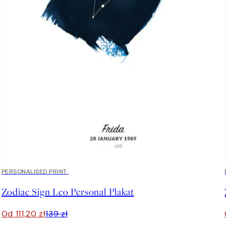
20%*
PERSONALISED PRINT
Zodiac Sign Leo Personal Plakat
Od 111,20 zł
139 zł