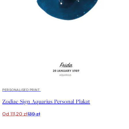
20%*
PERSONALISED PRINT
Zodiac Sign Aquarius Personal Plakat
Od 111,20 zł
139 zł