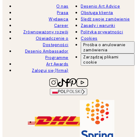
O nas
Desenio Art Advice
Prasa
Obsługa klienta
Wydawca
Śledź swoje zamówienie
Career
Zasady i warunki
Zrównoważony rozwój
Polityka prywatności
Oświadczenie o
Cookies
Dostępności
Prośba o anulowanie
zamówienia
Desenio Ambassador
Zarządzaj plikami
Programme
cookie
Art Awards
Zaloguj się (firma)
POL
POLSKI