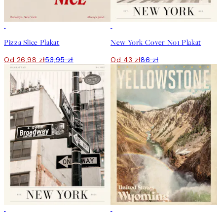
50%*
50%*
Pizza Slice Plakat
New York Cover No1 Plakat
Od 26,98 zł
53,95 zł
Od 43 zł
86 zł
50%*
50%*