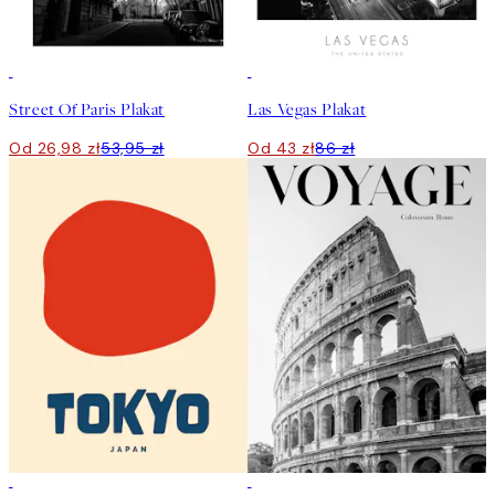
50%*
50%*
Street Of Paris Plakat
Las Vegas Plakat
Od 26,98 zł
53,95 zł
Od 43 zł
86 zł
50%*
50%*