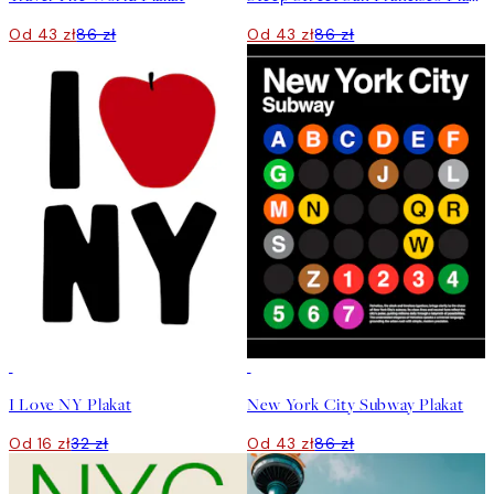
Od 43 zł
86 zł
Od 43 zł
86 zł
50%*
50%*
I Love NY Plakat
New York City Subway Plakat
Od 16 zł
32 zł
Od 43 zł
86 zł