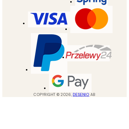
COPYRIGHT ©
2026
,
DESENIO
AB