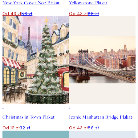
New York Cover No2 Plakat
Yellowstone Plakat
Od 43 zł
86 zł
Od 43 zł
86 zł
50%*
50%*
Christmas in Town Plakat
Iconic Manhattan Bridge Plakat
Od 16 zł
32 zł
Od 43 zł
86 zł