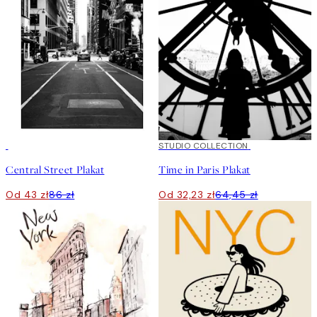
50%*
50%*
STUDIO COLLECTION
Central Street Plakat
Time in Paris Plakat
Od 43 zł
86 zł
Od 32,23 zł
64,45 zł