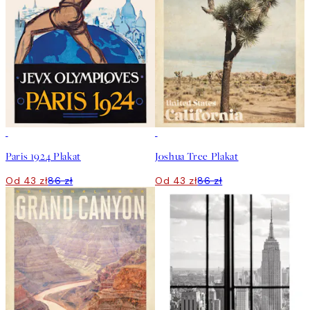
50%*
50%*
Paris 1924 Plakat
Joshua Tree Plakat
Od 43 zł
86 zł
Od 43 zł
86 zł