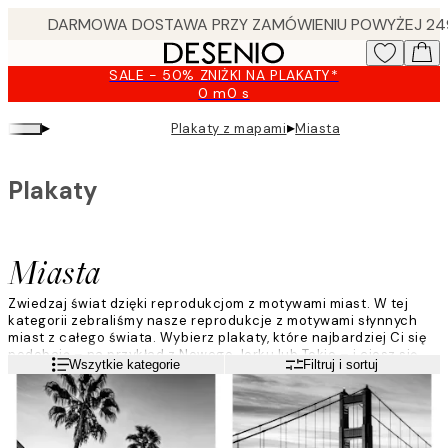
Skip
to
main
SALE - 50% ZNIŻKI NA PLAKATY*
content.
0 m
0 s
Ważny
do:
▸
▸
Plakaty z mapami
Miasta
2026-
08-
09
Plakaty
Miasta
Zwiedzaj świat dzięki reprodukcjom z motywami miast. W tej
kategorii zebraliśmy nasze reprodukcje z motywami słynnych
miast z całego świata. Wybierz plakaty, które najbardziej Ci się
podobają – na przykład z Nowego Jorku lub Tokio – i ciesz się
Czytaj więcej
Wszytkie kategorie
Filtruj i sortuj
widokiem na swoje ulubione miasto we własnym domu.