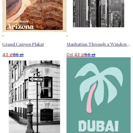
50%*
50%*
Grand Canyon Plakat
Manhattan Through a Window Plakat
43 zł
86 zł
Od 43 zł
86 zł