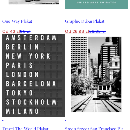
50%*
50%*
One Way Plakat
Graphic Dubai Plakat
Od 43 zł
86 zł
Od 26,98 zł
53,95 zł
50%*
50%*
Travel The World Plakat
Steep Street San Francisco Plakat