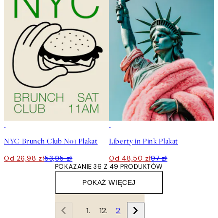
50%*
50%*
NYC Brunch Club No1 Plakat
Liberty in Pink Plakat
Od 26,98 zł
53,95 zł
Od 48,50 zł
97 zł
POKAZANIE 36 Z 49 PRODUKTÓW
POKAŻ WIĘCEJ
1
2