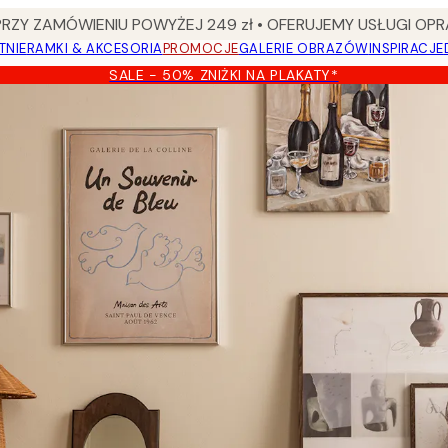
Y ZAMÓWIENIU POWYŻEJ 249 zł • OFERUJEMY USŁUGI OPR
TNIE
RAMKI & AKCESORIA
PROMOCJE
GALERIE OBRAZÓW
INSPIRACJE
SALE - 50% ZNIŻKI NA PLAKATY*