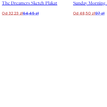
The Dreamers Sketch Plakat
Sunday Morning L
Od 32,23 zł
64,45 zł
Od 48,50 zł
97 zł