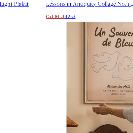
ight Plakat
Lessons in Antiquity Colla
Od 16 zł
32 zł