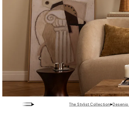
▸
▸
The Stylist Collection
Desenio