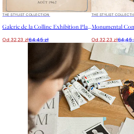
50%*
THE STYLIST COLLECTION
50%*
THE STYLIST COLLECTI
Galerie de la Colline Exhibition Plakat
Monumental Comp
Od 32,23 zł
64,45 zł
Od 32,23 zł
64,45 