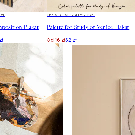
ON
50%*
THE STYLIST COLLECTION
osition Plakat
Palette for Study of Venice Plakat
zł
Od 16 zł
32 zł