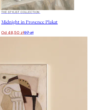
50%*
THE STYLIST COLLECTION
Midnight in Provence Plakat
Od 48,50 zł
97 zł