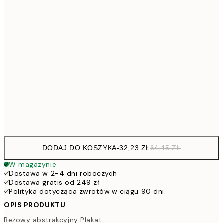
64,
48,5
30x40 cm
7
50x70 cm
15
11
70x100 cm
22
Frame
options
DODAJ DO KOSZYKA
-
32,23 ZŁ
64,45 ZŁ
W magazynie
Dostawa w 2-4 dni roboczych
Dostawa gratis od 249 zł
Polityka dotycząca zwrotów w ciągu 90 dni
OPIS PRODUKTU
Beżowy abstrakcyjny Plakat