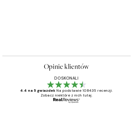
Opinie klientów
DOSKONALI
4.4 na 5 gwiazdek
Na podstawie 108435 recenzji.
Zobacz niektóre z nich tutaj.
Zweryfikowany kupujący
Opinie
klientów
Excellent quality at a nice price