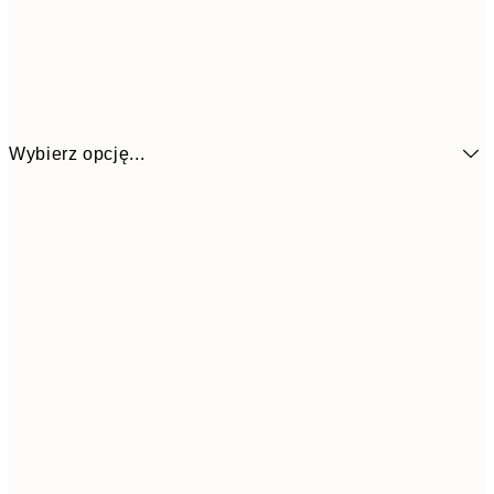
Wybierz opcję...
32,2
21x30 cm