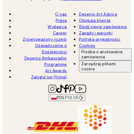
O nas
Desenio Art Advice
Prasa
Obsługa klienta
Wydawca
Śledź swoje zamówienie
Career
Zasady i warunki
Zrównoważony rozwój
Polityka prywatności
Oświadczenie o
Cookies
Dostępności
Prośba o anulowanie
zamówienia
Desenio Ambassador
Zarządzaj plikami
Programme
cookie
Art Awards
Zaloguj się (firma)
POL
POLSKI