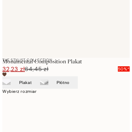
images
THE STYLIST COLLECTION
Monumental Composition Plakat
32,23 zł
64,45 zł
50%*
Plakat
Płótno
Wybierz rozmiar