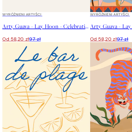
40%*
WYRÓŻNIENI ARTYŚCI
40%*
WYRÓŻNIENI ARTYŚCI
Arty Guava - Lay Hoon - Celebration Plakat
Od 58,20 zł
97 zł
Od 58,20 zł
97 zł