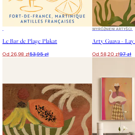
50%*
40%*
WYRÓŻNIENI ARTYŚCI
Le Bar de Plage Plakat
Od 26,98 zł
53,95 zł
Od 58,20 zł
97 zł