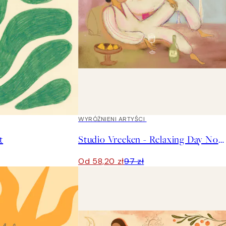
40%*
WYRÓŻNIENI ARTYŚCI
t
Studio Vreeken - Relaxing Day No2 Plakat
Od 58,20 zł
97 zł