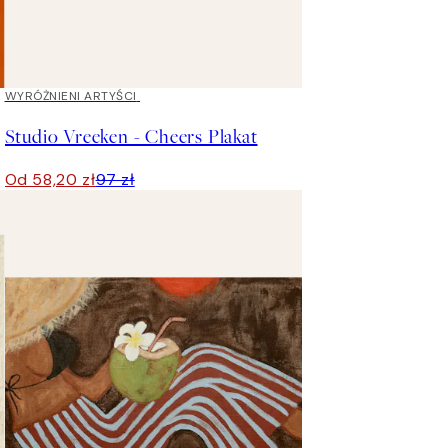
40%*
WYRÓŻNIENI ARTYŚCI
Studio Vreeken - Cheers Plakat
Od 58,20 zł
97 zł