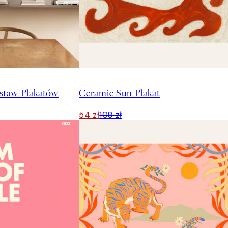
50%*
staw Plakatów
Ceramic Sun Plakat
54 zł
108 zł