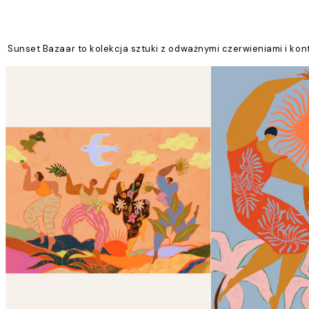
Sunset Bazaar to kolekcja sztuki z odważnymi czerwieniami i kont