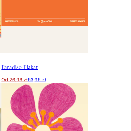
50%*
Paradiso Plakat
Od 26,98 zł
53,95 zł