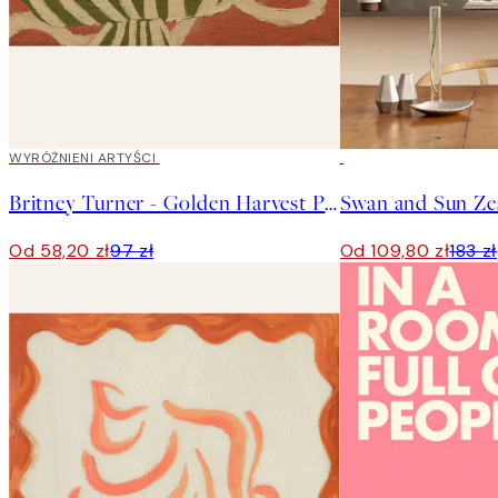
40%*
WYRÓŻNIENI ARTYŚCI
-40%
Britney Turner - Golden Harvest Plakat
Swan and Sun Ze
Od 58,20 zł
97 zł
Od 109,80 zł
183 zł