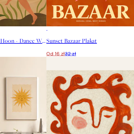
50%*
Arty Guava - Lay Hoon - Dance With Tiger Plakat
Sunset Bazaar Plakat
Od 16 zł
32 zł