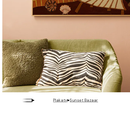
▸
▸
Plakaty
Sunset Bazaar