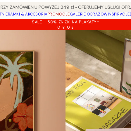
Y ZAMÓWIENIU POWYŻEJ 249 zł • OFERUJEMY USŁUGI OPR
TNIE
RAMKI & AKCESORIA
PROMOCJE
GALERIE OBRAZÓW
INSPIRACJE
SALE - 50% ZNIŻKI NA PLAKATY*
0 m
0 s
Ważny
do:
2026-
08-
09