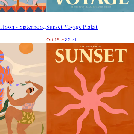
50%*
Arty Guava - Lay Hoon - Sisterhood Plakat
Sunset Voyage Plakat
Od 16 zł
32 zł