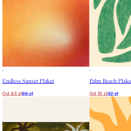
50%*
50%*
Endless Sunset Plakat
Palm Beach Plaka
Od 43 zł
86 zł
Od 16 zł
32 zł