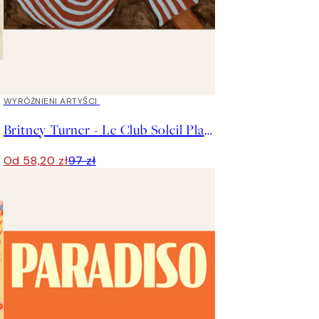
40%*
WYRÓŻNIENI ARTYŚCI
Britney Turner - Le Club Soleil Plakat
Od 58,20 zł
97 zł