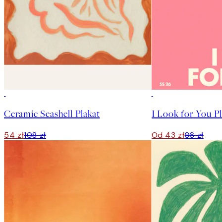
50%*
50%*
Ceramic Seashell Plakat
I Look for You Pl
54 zł
108 zł
Od 43 zł
86 zł